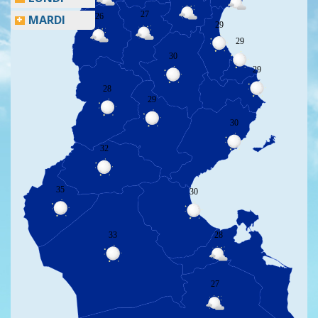
27
26
MARDI
29
29
30
29
28
29
30
32
35
30
33
28
27