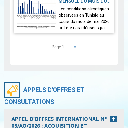
MENSUEL DU MOIS DU
seulement.
2026-06-17
MAI 2026
|
Les conditions climatiques
Nous r…
Lire
observées en Tunisie au
cours du mois de mai 2026
ont été caractérisées par
des températures proches
Pagination
des normales et une
répartition spatiale
Page
››
Page 1
suivante
contrastée…
Lire
APPELS D'OFFRES ET
CONSULTATIONS
APPEL D’OFFRES INTERNATIONAL N°
05/AO/2026 : ACQUISITION ET