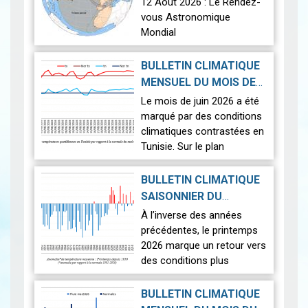
12 Août 2026 : Le Rendez-
vous Astronomique
Mondial
Le 12 août 2026, la Terre
BULLETIN CLIMATIQUE
connaîtra l'un des
MENSUEL DU MOIS DE
phénomènes
2026-07-14
JUIN 2026
|
Le mois de juin 2026 a été
astronomiques les plus
marqué par des conditions
spectaculaires : une…
Lire
climatiques contrastées en
Tunisie. Sur le plan
thermique, des
températures supérieures
BULLETIN CLIMATIQUE
aux normales ont été
SAISONNIER DU
observées sur l'en…
Lire
PRINTEMPS 2026
|
À l’inverse des années
2026-07-02
précédentes, le printemps
2026 marque un retour vers
des conditions plus
proches de la normale,
avec un léger excédent
BULLETIN CLIMATIQUE
thermique de +0,3 °c