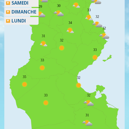
SAMEDI
30
29
33
DIMANCHE
32
LUNDI
34
32
31
32
33
33
35
32
33
32
31