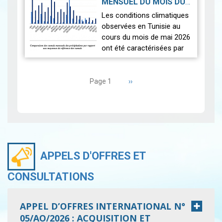
MENSUEL DU MOIS DU
seulement.
2026-06-17
MAI 2026
|
Les conditions climatiques
Nous r…
Lire
observées en Tunisie au
cours du mois de mai 2026
ont été caractérisées par
des températures proches
Pagination
des normales et une
répartition spatiale
Page
››
Page 1
suivante
contrastée…
Lire
APPELS D'OFFRES ET
CONSULTATIONS
APPEL D’OFFRES INTERNATIONAL N°
05/AO/2026 : ACQUISITION ET