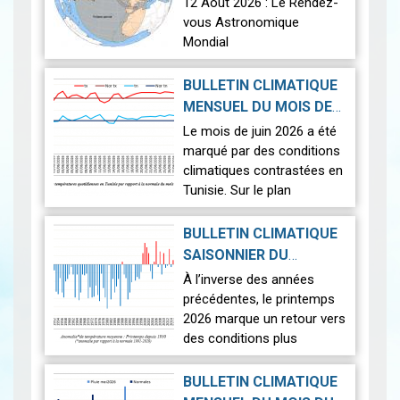
12 Août 2026 : Le Rendez-
vous Astronomique
Mondial
Le 12 août 2026, la Terre
BULLETIN CLIMATIQUE
connaîtra l'un des
MENSUEL DU MOIS DE
phénomènes
2026-07-14
JUIN 2026
|
Le mois de juin 2026 a été
astronomiques les plus
marqué par des conditions
spectaculaires : une…
Lire
climatiques contrastées en
Tunisie. Sur le plan
thermique, des
températures supérieures
BULLETIN CLIMATIQUE
aux normales ont été
SAISONNIER DU
observées sur l'en…
Lire
PRINTEMPS 2026
|
À l’inverse des années
2026-07-02
précédentes, le printemps
2026 marque un retour vers
des conditions plus
proches de la normale,
avec un léger excédent
BULLETIN CLIMATIQUE
thermique de +0,3 °c