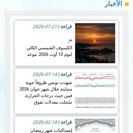
الأخبار
2026-07-21
قراءة
|
*/
الكسوف الشمسي الكلي
ليوم 12 أوت 2026: موعد
فلكي عالمي
2026-07-14
في الأربعاء 12 أوت 2026،
قراءة
|
ستشهد الأرض واحدة من أروع
شهدت تونس ظروفاً جوية
الظواهر الفلكية: كسوفا كلي
متباينة خلال شهر جوان 2026.
للشمس. يُعتبر هذا الكسوف
فمن حيث درجات الحرارة،
الأول من نوعه ال…
قراءة
سُجلت معدلات تفوق
المزيد
المعدلات الطبيعية في جميع
أنحاء البلاد، بمعدل بلغ +1.9
2026-02-18
درجة مئوية. ويضع هذالمعدل
قراءة
|
شهرجوان…
قراءة المزيد
إمساكيات شهر رمضان