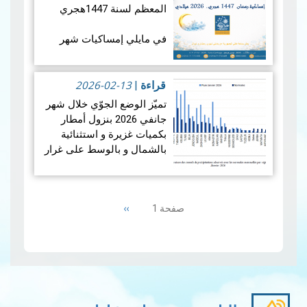
المعظم لسنة 1447هجري
في مايلي إمساكيات شهر
رمضان المعظم لسنة 1447
هجري و شملت الإمساكيات
2026-02-13
العديد من المدن التونسية
قراءة
|
والمناطق المنعزلة جغرافيا.
تميّز الوضع الجوّي خلال شهر
جانفي 2026 بنزول أمطار
بكميات غزيرة و استثنائية
بالشمال و بالوسط على غرار
الفترة الممتدة من 19 إلى 21
جانفي 2026 مما أدى إلى
Pagination
حدوث فيضانات، بينما سجلت
Next
››
صفحة 1
من…
قراءة المزيد
page
إمس…
قراءة المزيد