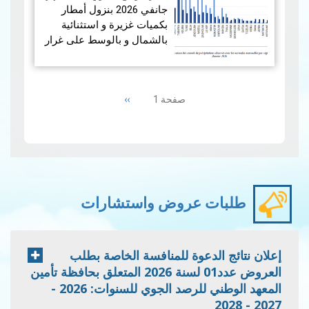
جانفي 2026 بنزول أمطار
بكميات غزيرة و استثنائية
بالشمال و بالوسط على غرار
الفترة الممتدة من 19 إلى 21
جانفي 2026 مما أدى إلى
Pagination
حدوث فيضانات، بينما سجلت
Next
››
صفحة 1
من…
قراءة المزيد
page
إمس…
قراءة المزيد
طلبات عروض واستشارات
إعلان نتائج الدعوة للمنافسة الخاصة بطلب
العروض عدد01 لسنة 2026 المتعلق بحافظة تأمين
المعهد الوطني للرصد الجوي للسنوات: 2026 -
2027 - 2028