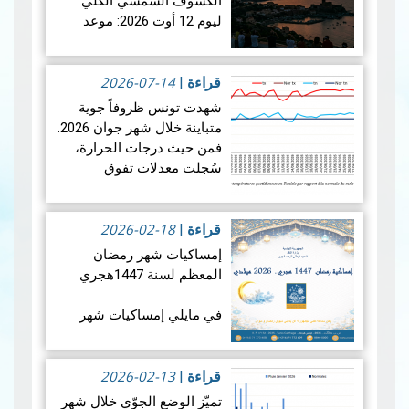
الكسوف الشمسي الكلي
ليوم 12 أوت 2026: موعد
فلكي عالمي
2026-07-14
في الأربعاء 12 أوت 2026،
قراءة
|
ستشهد الأرض واحدة من أروع
شهدت تونس ظروفاً جوية
الظواهر الفلكية: كسوفا كلي
متباينة خلال شهر جوان 2026.
للشمس. يُعتبر هذا الكسوف
فمن حيث درجات الحرارة،
الأول من نوعه ال…
قراءة
سُجلت معدلات تفوق
المزيد
المعدلات الطبيعية في جميع
أنحاء البلاد، بمعدل بلغ +1.9
2026-02-18
درجة مئوية. ويضع هذالمعدل
قراءة
|
شهرجوان…
قراءة المزيد
إمساكيات شهر رمضان
المعظم لسنة 1447هجري
في مايلي إمساكيات شهر
رمضان المعظم لسنة 1447
هجري و شملت الإمساكيات
2026-02-13
العديد من المدن التونسية
قراءة
|
والمناطق المنعزلة جغرافيا.
تميّز الوضع الجوّي خلال شهر