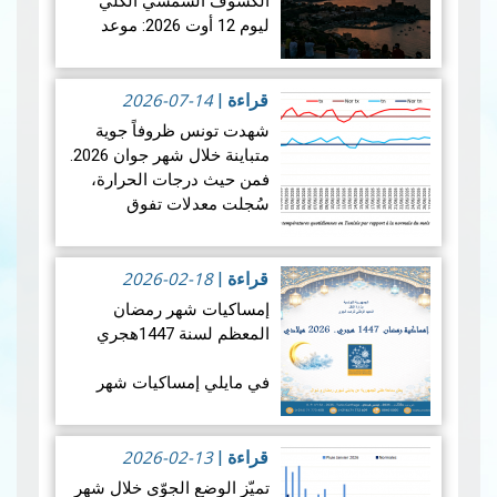
الكسوف الشمسي الكلي
ليوم 12 أوت 2026: موعد
فلكي عالمي
2026-07-14
في الأربعاء 12 أوت 2026،
قراءة
|
ستشهد الأرض واحدة من أروع
شهدت تونس ظروفاً جوية
الظواهر الفلكية: كسوفا كلي
متباينة خلال شهر جوان 2026.
للشمس. يُعتبر هذا الكسوف
فمن حيث درجات الحرارة،
الأول من نوعه ال…
قراءة
سُجلت معدلات تفوق
المزيد
المعدلات الطبيعية في جميع
أنحاء البلاد، بمعدل بلغ +1.9
2026-02-18
درجة مئوية. ويضع هذالمعدل
قراءة
|
شهرجوان…
قراءة المزيد
إمساكيات شهر رمضان
المعظم لسنة 1447هجري
في مايلي إمساكيات شهر
رمضان المعظم لسنة 1447
هجري و شملت الإمساكيات
2026-02-13
العديد من المدن التونسية
قراءة
|
والمناطق المنعزلة جغرافيا.
تميّز الوضع الجوّي خلال شهر