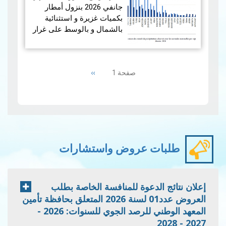
جانفي 2026 بنزول أمطار
بكميات غزيرة و استثنائية
بالشمال و بالوسط على غرار
الفترة الممتدة من 19 إلى 21
جانفي 2026 مما أدى إلى
Pagination
حدوث فيضانات، بينما سجلت
Next
››
صفحة 1
من…
قراءة المزيد
page
إمس…
قراءة المزيد
طلبات عروض واستشارات
إعلان نتائج الدعوة للمنافسة الخاصة بطلب
العروض عدد01 لسنة 2026 المتعلق بحافظة تأمين
المعهد الوطني للرصد الجوي للسنوات: 2026 -
2027 - 2028