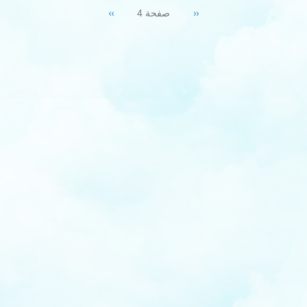
Next
››
Previous
‹‹
صفحة 4
page
page