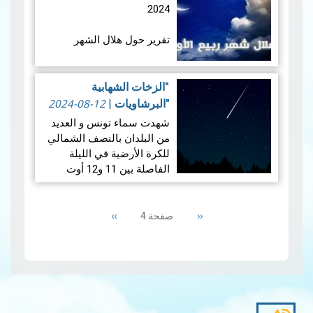
عام 2024. حيث…
قراءة المزيد
2024
تقرير حول هلال الشهر
القمري ربيع الأول للسنة
الهجرية 1446هـــــ
"الزخات الشهابية
2024-08-12
"البرشاويات
|
شهدت سماء تونس و العديد
1.المعطيات الفلكية الخاصة
من البلدان بالنصف الشمالي
بهلال ربيع الأول لسنـة 1446
للكرة الأرضية في الليلة
هجـري
الفاصلة بين 11 و12 أوت
2024 ظاهرة "البرشاويات"،
1.1 ​الإقتران الم…
Pagination
قراءة المزيد
وهي ظاهرة فلكية سنوية
‹‹
Previous
››
Next
تحدث حول 12 اوت . وتُعتبر
صفحة 4
page
page
البرشاويات…
"الزخات الشهابية
"البرشاويات