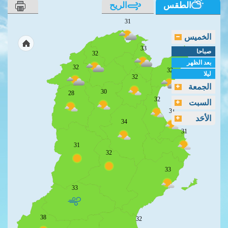
الطقس
الريح
31
الخميس
33
صباحا
32
بعد الظهر
32
32
ليلا
32
الجمعة
30
28
32
السبت
31
الأحَد
34
31
31
32
33
33
38
32