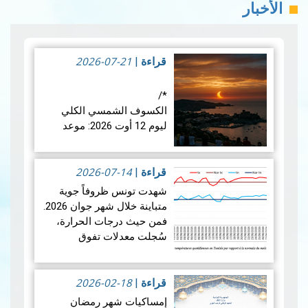
الأخبار
2026-07-21
قراءة
|
*/
الكسوف الشمسي الكلي
ليوم 12 أوت 2026: موعد
فلكي عالمي
2026-07-14
في الأربعاء 12 أوت 2026،
قراءة
|
ستشهد الأرض واحدة من أروع
شهدت تونس ظروفاً جوية
الظواهر الفلكية: كسوفا كلي
متباينة خلال شهر جوان 2026.
للشمس. يُعتبر هذا الكسوف
فمن حيث درجات الحرارة،
الأول من نوعه ال…
قراءة
سُجلت معدلات تفوق
المزيد
المعدلات الطبيعية في جميع
أنحاء البلاد، بمعدل بلغ +1.9
2026-02-18
درجة مئوية. ويضع هذالمعدل
قراءة
|
شهرجوان…
قراءة المزيد
إمساكيات شهر رمضان