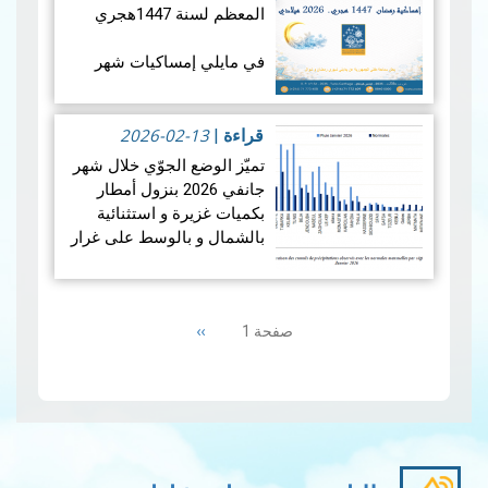
المعظم لسنة 1447هجري
في مايلي إمساكيات شهر
رمضان المعظم لسنة 1447
هجري و شملت الإمساكيات
2026-02-13
العديد من المدن التونسية
قراءة
|
والمناطق المنعزلة جغرافيا.
تميّز الوضع الجوّي خلال شهر
جانفي 2026 بنزول أمطار
بكميات غزيرة و استثنائية
بالشمال و بالوسط على غرار
الفترة الممتدة من 19 إلى 21
جانفي 2026 مما أدى إلى
Pagination
حدوث فيضانات، بينما سجلت
Next
››
صفحة 1
من…
قراءة المزيد
page
إمس…
قراءة المزيد