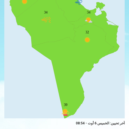
34
34
32
39
آخر تحيين: الخميس 6 أوت - 08:54