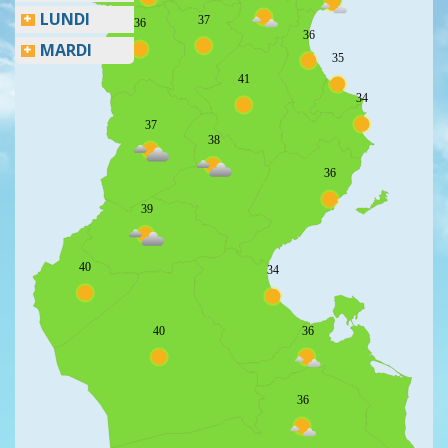
LUNDI
37
36
36
MARDI
35
41
34
37
38
36
39
40
34
40
36
36