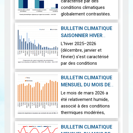
2026-05-19
caractérisé par des
conditions climatiques
globalement contrastées.
Sur le plan thermique, les
températures ont été
BULLETIN CLIMATIQUE
légèrement supérieures aux
SAISONNIER HIVER
normales,…
Lire
2026-04-22
2025-2026
|
L’hiver 2025–2026
(décembre, janvier et
février) s’est caractérisé
par des conditions
climatiques contrastées
sur l’ensemble du territoire.
BULLETIN CLIMATIQUE
La saison a été marquée
MENSUEL DU MOIS DE
par une pluviomé…
Lire
2026-04-17
MARS 2026
|
Le mois de mars 2026 a
été relativement humide,
associé à des conditions
thermiques modérées,
caractérisées par un
contraste entre des
BULLETIN CLIMATIQUE
journées légèrement plus