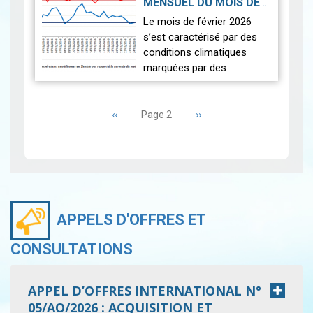
MENSUEL DU MOIS DE
fraîches que la norm…
Lire
FÉVRIER 2026
|
Le mois de février 2026
2026-03-16
s’est caractérisé par des
conditions climatiques
marquées par des
températures
Pagination
exceptionnellement élevées
Page
‹‹
et un déficit pluviométrique
Page
››
Page 2
précédente
suivante
généralisé. L’analyse…
Lire
APPELS D'OFFRES ET
CONSULTATIONS
APPEL D’OFFRES INTERNATIONAL N°
05/AO/2026 : ACQUISITION ET