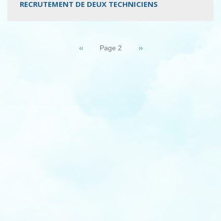
RECRUTEMENT DE DEUX TECHNICIENS
Pagination
Page
‹‹
Page
››
Page 2
précédente
suivante