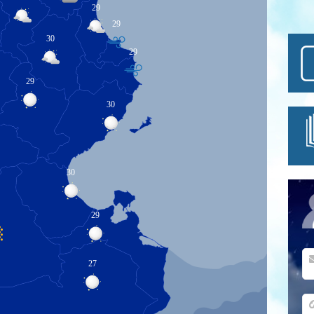
29
29
30
29
29
30
30
29
27