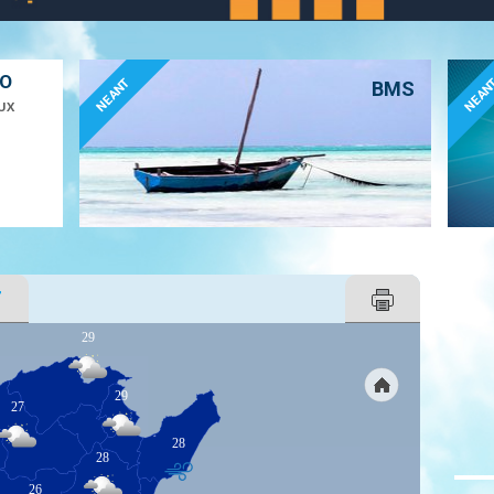
ÉO
NEANT
NEAN
BMS
UX
T
29
29
27
28
28
26