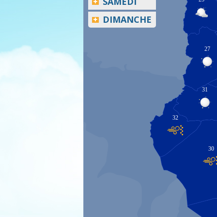
SAMEDI
DIMANCHE
27
31
32
30