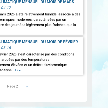
CLIMATIQUE MENSUEL DU MOIS DE MARS
-04-17
ars 2026 a été relativement humide, associé à des
hermiques modérées, caractérisées par un
tre des journées légèrement plus fraîches que la
CLIMATIQUE MENSUEL DU MOIS DE FÉVRIER
-03-16
vrier 2026 s’est caractérisé par des conditions
marquées par des températures
ement élevées et un déficit pluviométrique
L’analyse…
Lire
age
Page
››
Page 2
récédente
suivante