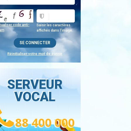
ualiser code anti-
Saisir les caractères
am
affichés dans l'image.
Réinitialiser votre mot de passe
SERVEUR
VOCAL
88 400 000