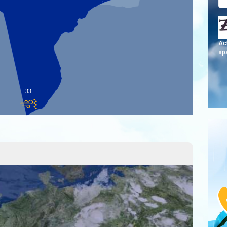
Act
sp
33