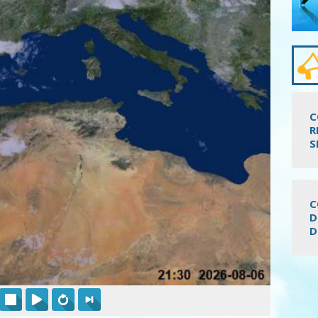
C
R
S
C
D
D
Pagi