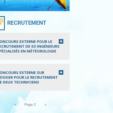
RECRUTEMENT
ONCOURS EXTERNE POUR LE
ECRUTEMENT DE 03 INGÉNIEURS
PÉCIALISÉS EN MÉTÉOROLOGIE
ONCOURS EXTERNE SUR
OSSIER POUR LE RECRUTEMENT
E DEUX TECHNICIENS
nation
Page
‹‹
Page
››
Page 2
précédente
suivante