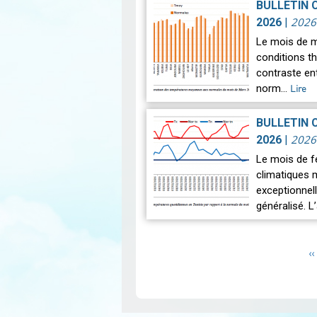
BULLETIN 
2026
2026
|
Le mois de m
conditions t
contraste en
norm…
Lire
BULLETIN 
2026
2026
|
Le mois de fé
climatiques 
exceptionnell
généralisé. 
Pagination
P
‹‹
p