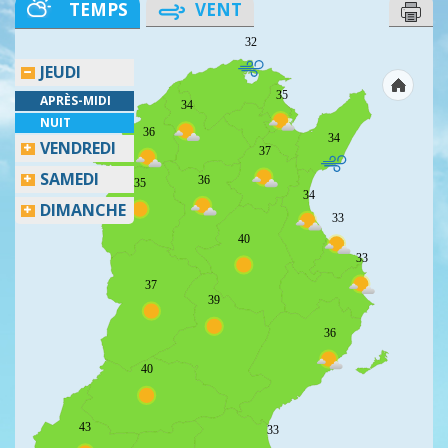
TEMPS
VENT
32
JEUDI
35
APRÈS-MIDI
34
NUIT
36
34
VENDREDI
37
SAMEDI
36
35
34
DIMANCHE
33
40
33
37
39
36
40
43
33