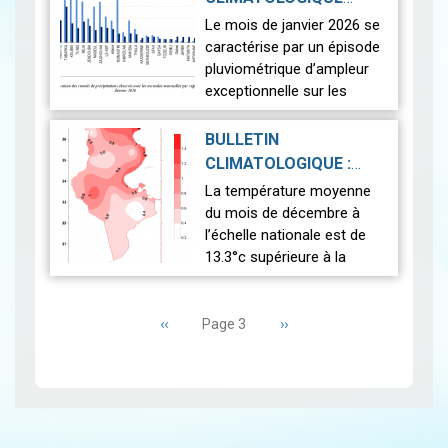
Ils couvrent plusieurs villes
PRÉLIMINAIRE DU
Le mois de janvier 2026 se
tunisiennes ainsi que…
Lire
JANVIER 2026
|
caractérise par un épisode
2026-02-13
pluviométrique d’ampleur
exceptionnelle sur les
régions du nord et du
centre, générant des
BULLETIN
impacts hydrologiques
CLIMATOLOGIQUE :
notables, tan…
Lire
DÉCEMBRE 2025
|
La température moyenne
2026-01-30
du mois de décembre à
l’échelle nationale est de
13.3°c supérieure à la
normale (12.5°c). Cela
Pagination
indique un mois
Page
‹‹
relativement plus chaud
Page
››
Page 3
précédente
suivante
que la moyenne. L’anal…
Lire