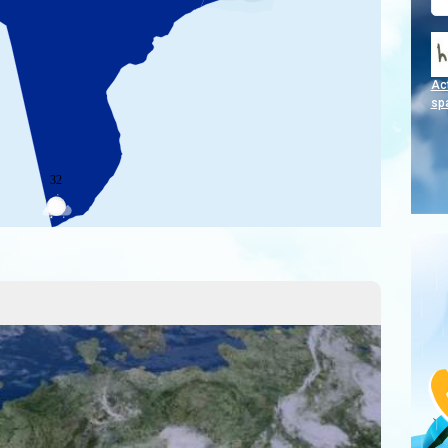
Act
sp
32