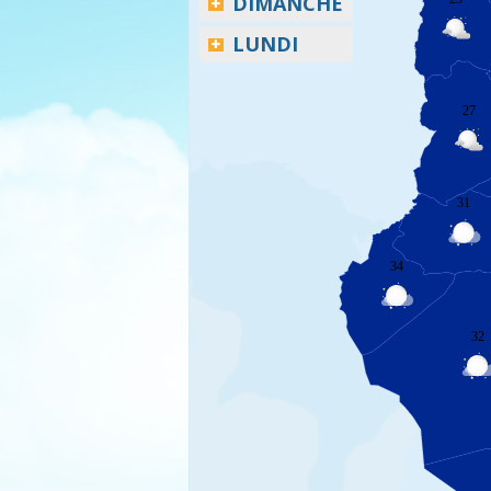
DIMANCHE
LUNDI
27
31
34
32