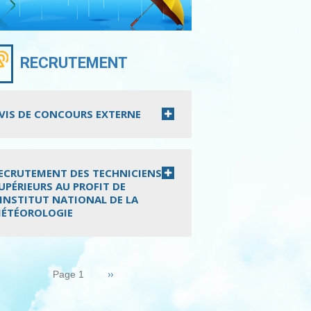
RECRUTEMENT
VIS DE CONCOURS EXTERNE
ECRUTEMENT DES TECHNICIENS
UPÉRIEURS AU PROFIT DE
’INSTITUT NATIONAL DE LA
ÉTÉOROLOGIE
nation
Page
››
Page 1
suivante