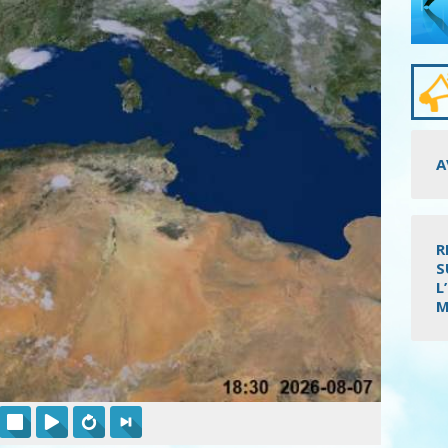
A
R
S
L
M
Pagi