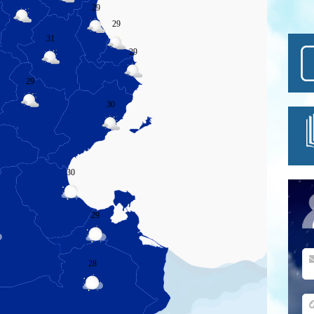
29
29
31
29
29
30
30
29
28