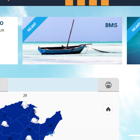
ÉO
NEANT
NEAN
BMS
UX
T
29
29
27
28
29
26