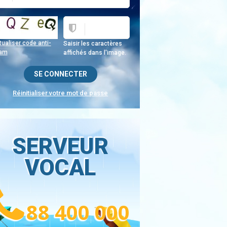
ualiser code anti-
Saisir les caractères
am
affichés dans l'image.
Réinitialiser votre mot de passe
SERVEUR
VOCAL
88 400 000