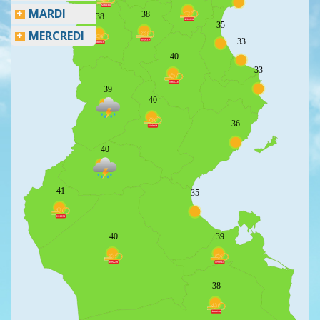
MARDI
38
38
35
MERCREDI
33
40
33
39
40
36
40
41
35
40
39
38