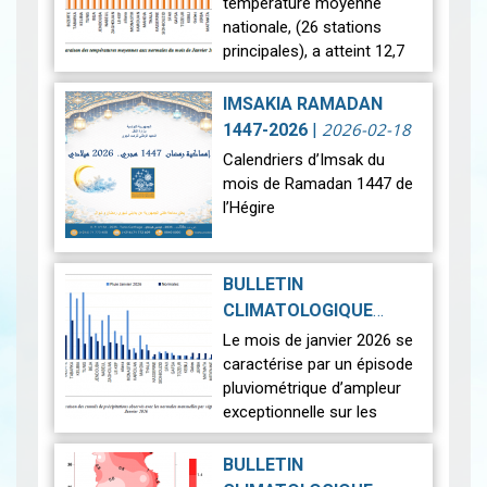
température moyenne
nationale, (26 stations
principales), a atteint 12,7
°c, soit une anomalie
positive de +1,4 °c par
IMSAKIA RAMADAN
rapport à la moyenne de
2026-02-18
1447-2026
|
référence (11,3 °…
Lire
Calendriers d’Imsak du
mois de Ramadan 1447 de
l’Hégire
Ci-dessous les calendriers
d’Imsak du mois de
BULLETIN
Ramadan 1447 de l’Hégire.
CLIMATOLOGIQUE
Ils couvrent plusieurs villes
PRÉLIMINAIRE DU
Le mois de janvier 2026 se
tunisiennes ainsi que…
Lire
JANVIER 2026
|
caractérise par un épisode
2026-02-13
pluviométrique d’ampleur
exceptionnelle sur les
régions du nord et du
centre, générant des
BULLETIN
impacts hydrologiques