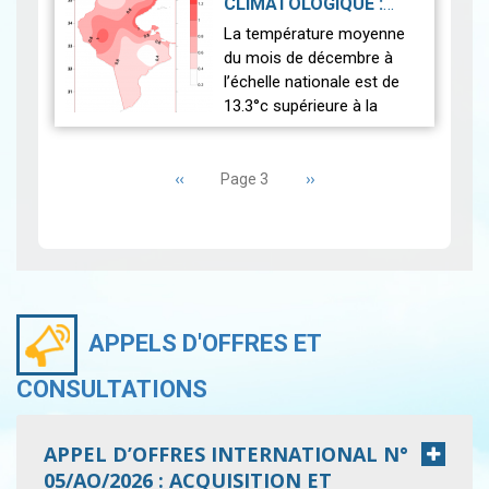
CLIMATOLOGIQUE :
notables, tan…
Lire
DÉCEMBRE 2025
|
La température moyenne
2026-01-30
du mois de décembre à
l’échelle nationale est de
13.3°c supérieure à la
normale (12.5°c). Cela
Pagination
indique un mois
Page
‹‹
relativement plus chaud
Page
››
Page 3
précédente
suivante
que la moyenne. L’anal…
Lire
APPELS D'OFFRES ET
CONSULTATIONS
APPEL D’OFFRES INTERNATIONAL N°
05/AO/2026 : ACQUISITION ET