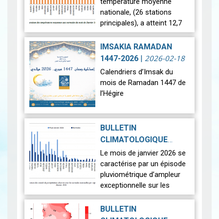
température moyenne
nationale, (26 stations
principales), a atteint 12,7
°c, soit une anomalie
positive de +1,4 °c par
IMSAKIA RAMADAN
rapport à la moyenne de
2026-02-18
1447-2026
|
référence (11,3 °…
Lire
Calendriers d’Imsak du
mois de Ramadan 1447 de
l’Hégire
Ci-dessous les calendriers
d’Imsak du mois de
BULLETIN
Ramadan 1447 de l’Hégire.
CLIMATOLOGIQUE
Ils couvrent plusieurs villes
PRÉLIMINAIRE DU
Le mois de janvier 2026 se
tunisiennes ainsi que…
Lire
JANVIER 2026
|
caractérise par un épisode
2026-02-13
pluviométrique d’ampleur
exceptionnelle sur les
régions du nord et du
centre, générant des
BULLETIN
impacts hydrologiques