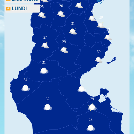
26
25
LUNDI
29
29
31
29
27
29
30
31
34
30
32
29
28