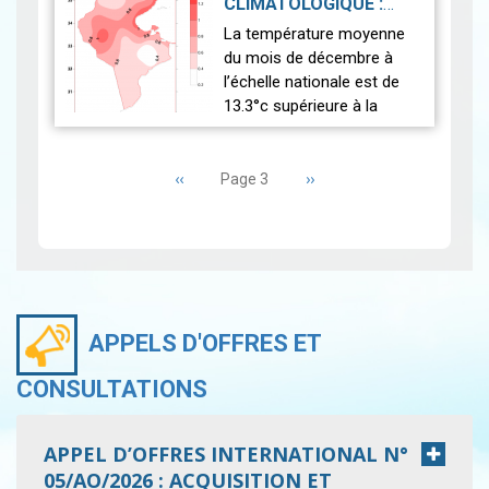
CLIMATOLOGIQUE :
notables, tan…
Lire
DÉCEMBRE 2025
|
La température moyenne
2026-01-30
du mois de décembre à
l’échelle nationale est de
13.3°c supérieure à la
normale (12.5°c). Cela
Pagination
indique un mois
Page
‹‹
relativement plus chaud
Page
››
Page 3
précédente
suivante
que la moyenne. L’anal…
Lire
APPELS D'OFFRES ET
CONSULTATIONS
APPEL D’OFFRES INTERNATIONAL N°
05/AO/2026 : ACQUISITION ET