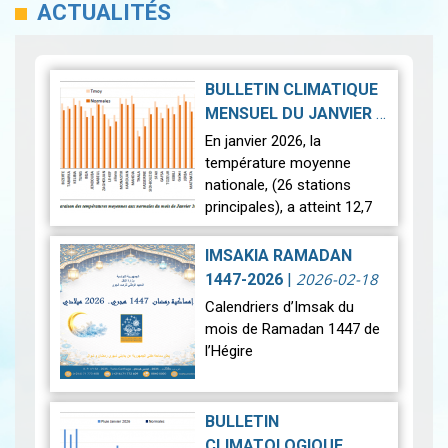
ACTUALITÉS
BULLETIN CLIMATIQUE
MENSUEL DU JANVIER
|
2026-02-23
En janvier 2026, la
température moyenne
nationale, (26 stations
principales), a atteint 12,7
°c, soit une anomalie
positive de +1,4 °c par
IMSAKIA RAMADAN
rapport à la moyenne de
2026-02-18
1447-2026
|
référence (11,3 °…
Lire
Calendriers d’Imsak du
mois de Ramadan 1447 de
l’Hégire
Ci-dessous les calendriers
d’Imsak du mois de
BULLETIN
Ramadan 1447 de l’Hégire.
CLIMATOLOGIQUE