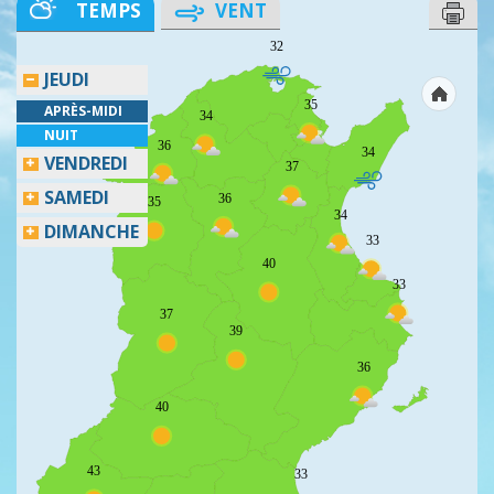
TEMPS
VENT
32
JEUDI
35
APRÈS-MIDI
34
NUIT
36
34
VENDREDI
37
SAMEDI
36
35
34
DIMANCHE
33
40
33
37
39
36
40
43
33