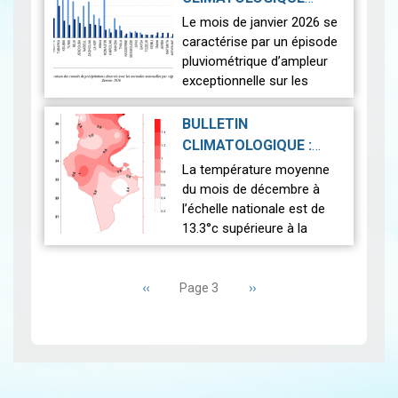
Ils couvrent plusieurs villes
PRÉLIMINAIRE DU
Le mois de janvier 2026 se
tunisiennes ainsi que…
Lire
JANVIER 2026
|
caractérise par un épisode
2026-02-13
pluviométrique d’ampleur
exceptionnelle sur les
régions du nord et du
centre, générant des
BULLETIN
impacts hydrologiques
CLIMATOLOGIQUE :
notables, tan…
Lire
DÉCEMBRE 2025
|
La température moyenne
2026-01-30
du mois de décembre à
l’échelle nationale est de
13.3°c supérieure à la
normale (12.5°c). Cela
Pagination
indique un mois
Page
‹‹
relativement plus chaud
Page
››
Page 3
précédente
suivante
que la moyenne. L’anal…
Lire