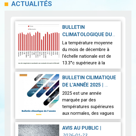
ACTUALITÉS
BULLETIN
CLIMATOLOGIQUE DU
MOIS DE DÉCEMBRE
La température moyenne
2026-01-30
2025
|
du mois de décembre à
l’échelle nationale est de
13.3°c supérieure à la
normale (12.5°c). Cela
indique un mois
BULLETIN CILIMATIQUE
relativement plus chaud
DE L'ANNÉE 2025
|
que la moyenne. L’anal…
2026-01-23
2025 est une année
Lire
marquée par des
températures supérieures
aux normales, des vagues
de chaleur et des
précipitations localement
AVIS AU PUBLIC
|
exceptionnelles avec des
2026-01-23