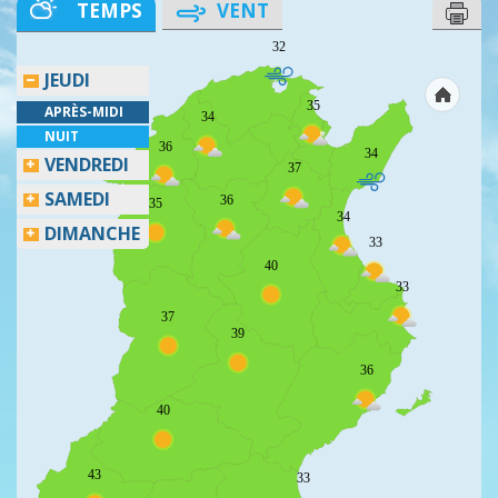
TEMPS
VENT
32
JEUDI
35
APRÈS-MIDI
34
NUIT
36
34
VENDREDI
37
SAMEDI
36
35
34
DIMANCHE
33
40
33
37
39
36
40
43
33