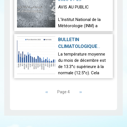
records enregistrés dans l…
AVIS AU PUBLIC
Lire
L'Institut National de la
Météorologie (INM) a
l'honneur d'informer son
aimable clientèle que pour
BULLETIN
l'obtention d'un Certificat
CLIMATOLOGIQUE
d'Intempérie (destiné aux
PRÉLIMINAIRE :
La température moyenne
compagnies…
Lire
DÉCEMBRE 2025
|
du mois de décembre est
2026-01-13
de 13.3°c supérieure à la
normale (12.5°c). Cela
indique un mois
Pagination
relativement plus chaud
Page
‹‹
que la moyenne. L’analyse
Page
››
Page 4
précédente
suivante
des données pluvio…
Lire