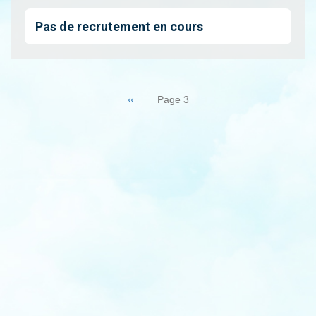
Pas de recrutement en cours
Pagination
Page
‹‹
Page 3
précédente