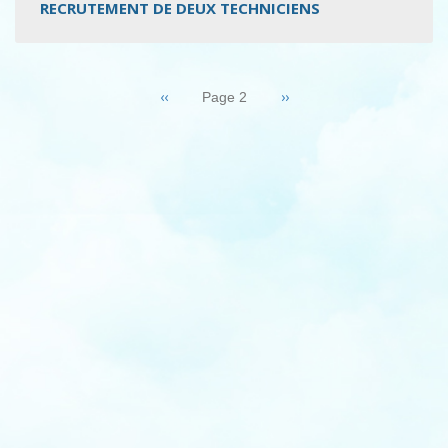
RECRUTEMENT DE DEUX TECHNICIENS
Pagination
Page
‹‹
Page
››
Page 2
précédente
suivante