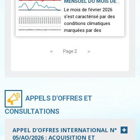
MENSUEL DU MOIS DE
fraîches que la norm…
Lire
FÉVRIER 2026
|
Le mois de février 2026
2026-03-16
s’est caractérisé par des
conditions climatiques
marquées par des
températures
Pagination
exceptionnellement élevées
Page
‹‹
et un déficit pluviométrique
Page
››
Page 2
précédente
suivante
généralisé. L’analyse…
Lire
APPELS D'OFFRES ET
CONSULTATIONS
APPEL D’OFFRES INTERNATIONAL N°
05/AO/2026 : ACQUISITION ET