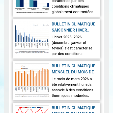
2026-05-19
caractérisé par des
conditions climatiques
globalement contrastées.
Sur le plan thermique, les
températures ont été
BULLETIN CLIMATIQUE
légèrement supérieures aux
SAISONNIER HIVER
normales,…
Lire
2026-04-22
2025-2026
|
L’hiver 2025–2026
(décembre, janvier et
février) s’est caractérisé
par des conditions
climatiques contrastées
sur l’ensemble du territoire.
BULLETIN CLIMATIQUE
La saison a été marquée
MENSUEL DU MOIS DE
par une pluviomé…
Lire
2026-04-17
MARS 2026
|
Le mois de mars 2026 a
été relativement humide,
associé à des conditions
thermiques modérées,
caractérisées par un
contraste entre des
BULLETIN CLIMATIQUE
journées légèrement plus