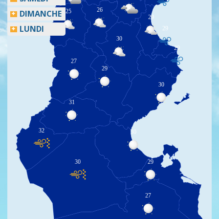
26
25
DIMANCHE
29
LUNDI
29
30
29
27
29
30
31
32
30
30
29
27