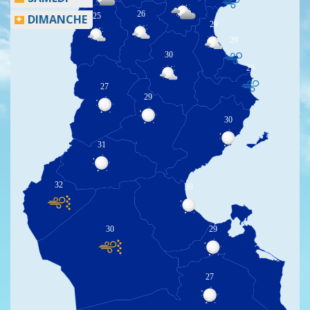
26
25
DIMANCHE
29
29
30
29
27
29
30
31
32
30
30
29
27