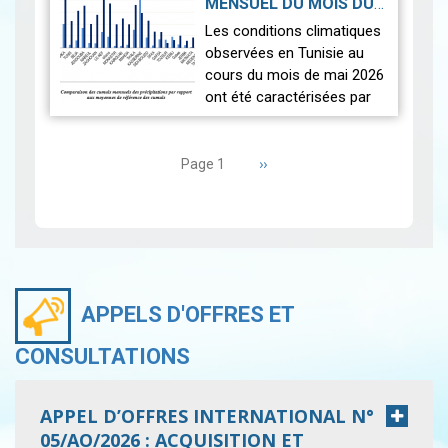
MENSUEL DU MOIS DU
seulement.
2026-06-17
MAI 2026
|
Les conditions climatiques
Nous r…
Lire
observées en Tunisie au
cours du mois de mai 2026
ont été caractérisées par
des températures proches
Pagination
des normales et une
répartition spatiale
Page
››
Page 1
suivante
contrastée…
Lire
APPELS D'OFFRES ET
CONSULTATIONS
APPEL D’OFFRES INTERNATIONAL N°
05/AO/2026 : ACQUISITION ET