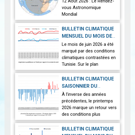
12 Août 2026 : Le Rendez-
vous Astronomique
Mondial
Le 12 août 2026, la Terre
BULLETIN CLIMATIQUE
connaîtra l'un des
MENSUEL DU MOIS DE
phénomènes
2026-07-14
JUIN 2026
|
Le mois de juin 2026 a été
astronomiques les plus
marqué par des conditions
spectaculaires : une…
Lire
climatiques contrastées en
Tunisie. Sur le plan
thermique, des
températures supérieures
BULLETIN CLIMATIQUE
aux normales ont été
SAISONNIER DU
observées sur l'en…
Lire
PRINTEMPS 2026
|
À l’inverse des années
2026-07-02
précédentes, le printemps
2026 marque un retour vers
des conditions plus
proches de la normale,
avec un léger excédent
BULLETIN CLIMATIQUE
thermique de +0,3 °c