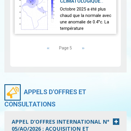
CLIMATOLOGIQUE
En novembre 2025, des
MENSUEL OCTOBRE
Octobre 2025 a été plus
chutes de neige ont été
2025-11-14
2025
|
chaud que la normale avec
enregistrée…
Lire
une anomalie de 0.4°c. La
température
moyenne nationale a atteint
Pagination
22.2 °C, alors que la
Page
‹‹
moyenne de référence pour
Page
››
Page 5
précédente
suivante
les mêmes
stati…
Lire
APPELS D'OFFRES ET
CONSULTATIONS
APPEL D’OFFRES INTERNATIONAL N°
05/AO/2026 : ACQUISITION ET