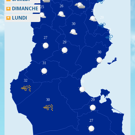
26
25
DIMANCHE
29
LUNDI
29
30
29
27
29
30
31
32
30
30
29
27