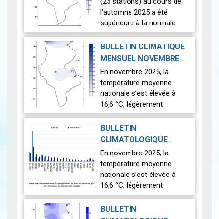
(25 stations) au cours de
l’automne 2025 a été
supérieure à la normale
(1991-2020), avec une
anomalie de +0,5 °c.
BULLETIN CLIMATIQUE
Cette saison est plus
MENSUEL NOVEMBRE
chaude que la moyenne…
2025-12-18
2025
|
En novembre 2025, la
Lire
température moyenne
nationale s’est élevée à
16,6 °C, légèrement
supérieure à la normale de
16,5 °C.
BULLETIN
Pendant ce mois, des
CLIMATOLOGIQUE
chutes de neige ont été
PRÉLIMINAIRE :
En novembre 2025, la
enregistrées…
Lire
NOVEMBRE 2025
|
température moyenne
2025-12-09
nationale s’est élevée à
16,6 °C, légèrement
supérieure à la normale de
16,5 °C.
BULLETIN