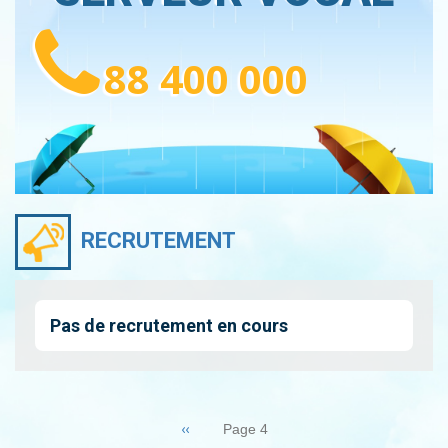
88 400 000
RECRUTEMENT
Pas de recrutement en cours
Pagination
Page
‹‹
Page 4
précédente