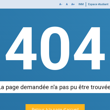
MENU
|
A-
A
A+
INM
Espace étudiant
TOP
404
La page demandée n'a pas pu être trouvée
Retour à la page d'accueil