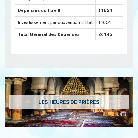
Dépenses du titre II
11654
677
Investissement par subvention d'État
11654
677
Total Général des Dépenses
26145
13697
LES HEURES DE PRIÈRES