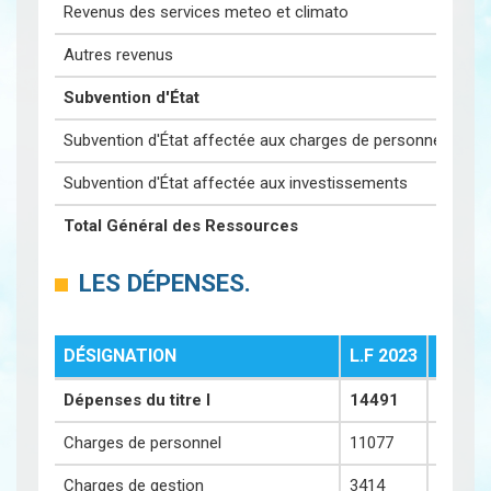
Revenus des services meteo et climato
Autres revenus
Subvention d'État
Subvention d'État affectée aux charges de personnel
Subvention d'État affectée aux investissements
Total Général des Ressources
LES DÉPENSES.
DÉSIGNATION
L.F 2023
RÉALI
Dépenses du titre I
14491
13020
Charges de personnel
11077
10412
Charges de gestion
3414
2608