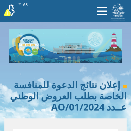
تجاوز
onal actions
AR
vigilance
Toggle
إلى
navigation
المحتوى
الرئيسي
إعلان نتائج الدعوة للمنافسة
الخاصة بطلب العروض الوطني
عــدد 2024/AO/01