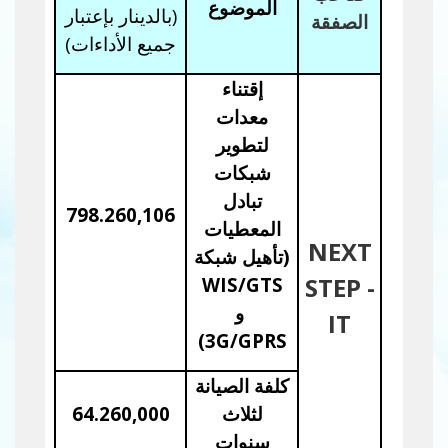
الموضوع
(
بالدينار
بإعتبار
الصفقة
جميع الأداءات)
إقتناء
معدات
لتطوير
شبكات
تبادل
798.260,106
المعطيات
NEXT
(تأهيل شبكة
STEP -
WIS/GTS
و
IT
)
3G/GPRS
كلفة الصيانة
لثلاث
64.260,000
سنوات