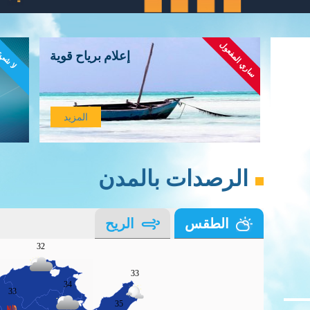
ساري المفعول
لا شي
إعلام برياح قوية
المزيد
الرصدات بالمدن
الطقس
الريح
32
33
34
33
35