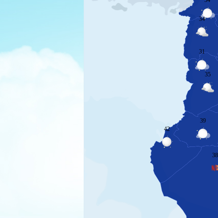
34
31
35
39
42
3