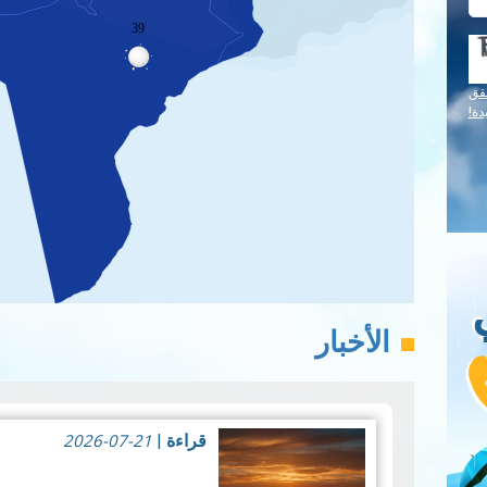
39
قق
دة!
الأخبار
2026-07-21
قراءة
|