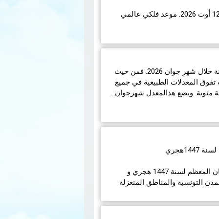
اء 12 أوت 2026، ستشهد الأرض واحدة من أروع الظواهر
تبر هذا الكسوف الأول من نوعه ال…
شهدت تونس ظروفاً جوية متباينة خلال شهر جوان 2026. فمن حيث
تفوق المعدلات الطبيعية في جميع
14هجري
في مايلي إمساكيات شهر رمضان المعظم لسنة 1447 هجري و
مدن التونسية والمناطق المنعزلة