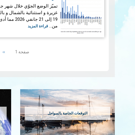
غزيرة و استثنائية بالشمال و ب
19 إلى 21 ج
من…
قراءة المزيد
Pagination
ext
››
صفحة 1
ge
إمس…
قراءة المزيد
التوقعات الخاصة بالسواحل