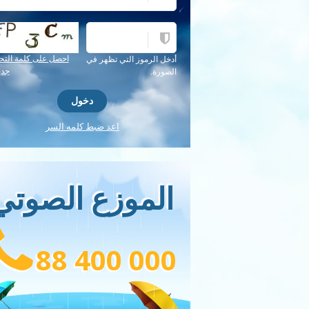
احصل على كلمة التح
أدخل الرموز التي تظهر في
جدي
الصورة.
اعد ضبط كلمه السر
الموزع الصوتي
88 400 000