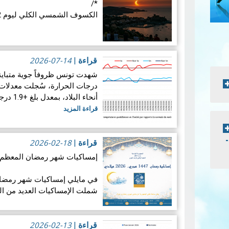
*/
الكسوف الشمسي الكلي ليوم 12 أوت 2026: موعد فلكي عالمي
في الأربع
الفلكية: كسوفا كلي للشمس. يُع
2026-07-14
قراءة
|
قراءة المزيد
درجات الحرارة، سُجلت معدلات 
أنحاء البلاد، بمعدل بلغ +1.9 درجة مئوية. ويضع هذالمعدل شهرجوان…
قراءة المزيد
2026-02-18
قراءة
|
إمساكيات شهر رمضان المعظم لسنة 47
شملت الإمساكيات العديد من ال
جغرافيا.
2026-02-13
قراءة
|