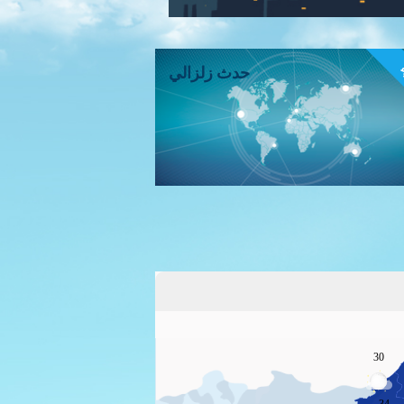
ء
حدث زلزالي
30
34