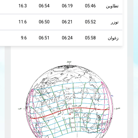
تطاوين
05:46
06:19
06:54
16.3
توزر
05:52
06:21
06:50
11.6
زغوان
05:58
06:24
06:51
9.6