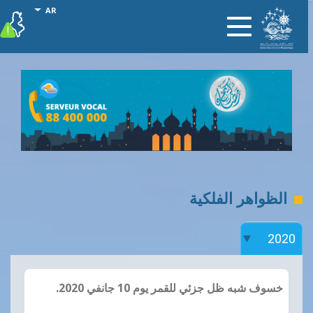
جاوز
al actions
AR
vigilance
Toggle
لى
navigation
لمحتوى
لرئيسي
الظواهر الفلكية
خسوف شبه ظل جزئي للقمر يوم 10 جانفي 2020.