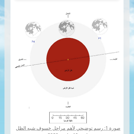
صورة 1: رسم توضيحي لأهم مراحل خسوف شبه الظل