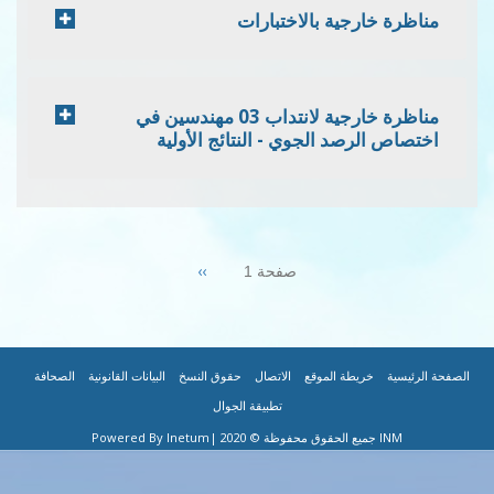
مناظرة خارجية بالاختبارات
مناظرة خارجية لانتداب 03 مهندسين في
اختصاص الرصد الجوي - النتائج الأولية
Pagination
Next
››
صفحة 1
page
|
|
|
|
|
|
FOOTER
الصفحة الرئيسية
خريطة الموقع
الاتصال
حقوق النسخ
البيانات القانونية
الصحافة
تطبيقة الجوال
MENU
INM جميع الحقوق محفوظة © 2020
|Powered By Inetum
AR