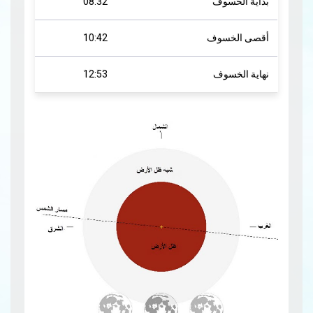
بداية الخسوف
08:32
أقصى الخسوف
10:42
نهاية الخسوف
12:53