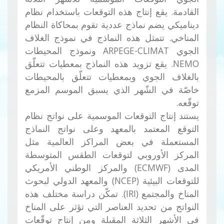
القادمة. يقع إنتاج هذه التوقعات باستخدام نظام
ديناميكي يضم نماذج عددية تقوم بمحاكاة النظام
المناخي. تتمثل هذه النماذج في نموذج الغلاف
الجوي ARPEGE-CLIMAT ونموذج المحيطات
NEMO. يقع تزويد هذه النماذج بمعطيات تتعلّق
بالغلاف الجوي وبمعطيات تتعلّق بالمحيطات
خاصّة في الشّهر الذي يسبق الموسم المزمع
توقّعه.
يستند إنتاج التوقعات الموسمية على نواتج نظام
التوقع المعتمد بالمعهد وعلى نواتج النماذج
المستعملة في بعض المراكز العالمية مثل
المركز الأوروبي لتوقعات الطقس المتوسطة
المدى (ECMWF) والمركز الوطني الأمريكي
للتوقعات البيئية (NCEP) والمعهد الدولي لبحوث
المناخ والمجتمع (IRI). تمكّن دراسة مختلف هذه
النواتج من تحديد العناصر التي تؤثر على المناخ
في الأشهر الثلاثة المقبلة ومن إنتاج توقّعات