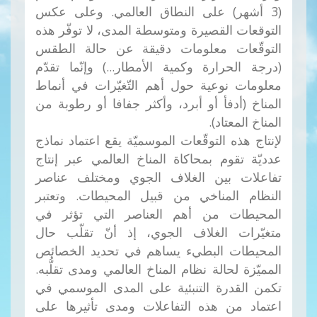
(3 أشهر) على النطاق العالمي. وعلى عكس
التوقعات القصيرة ومتوسطة المدى، لا توفّر هذه
التوقّعات معلومات دقيقة عن حالة الطقس
(درجة الحرارة وكمية الأمطار...) وإنّما تقدّم
معلومات نوعية حول أهم التّغيّرات في أنماط
المناخ (أدفأ أو أبرد، وأكثر جفافا أو رطوبة من
المناخ المعتاد).
لإنتاج هذه التوقّعات الموسميّة يقع اعتماد نماذج
عدديّة تقوم بمحاكاة المناخ العالمي عبر إنتاج
تفاعلات بين الغلاف الجوي ومختلف عناصر
النظام المناخي من قبيل المحيطات. وتعتبر
المحيطات من أهم العناصر التي تؤثر في
متغيّرات الغلاف الجوي، إذ أنّ تقلّب حال
المحيطات البطيء يساهم في تحديد الخصائص
المميّزة لحالة نظام المناخ العالمي ومدى تقلُّبه.
تكمن القدرة التنبئية على المدى الموسمي في
اعتماد من هذه التفاعلات ومدى تأثيرها على