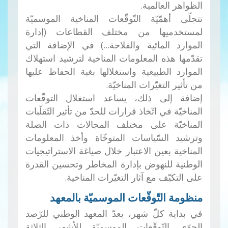
الظواهر العالمية.
تتجلّى أهمّيّة التّوقّعات المناخية الموسميّة
لمستخدميها من مختلف القطاعات (إدارة
الموارد المائية والفلاحة...) في الإضافة التي
تقدّمها هذه المعلومات المناخية لترشيد استهلاك
الموارد الطبيعية واستغلالها بغية الحفاظ عليها
من تأثير التغيّرات المناخيّة.
إضافة إلى ذلك، يساعد استغلال التوقّعات
المناخيّة في اتّخاذ قرارات للحدّ من تأثير التّقلّبات
المناخيّة على مختلف المجالات ذات الصلة
وترشيد السّياسات المتوخّاة وأخذ المعلومات
المناخية بعين الاعتبار خلال صياغة الاستراتيجيات
الوطنية للنهوض بإدارة المخاطر وتحسين القدرة
على التكيّف مع آثار التغيّرات المناخية.
منظومة التّوقّعات الموسميّة بالمعهد
في بداية كلّ شهر، يعدّ المعهد الوطني للرّصد
الجوّي التّوقّعات الموسميّة للأشهر الثلاثة