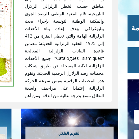
مناطق حسب الخطر الزلزالي. الزلازل
التاريخية: قام المعهد الوطني للرصد الجوي
والمكتبة الوطنية التونسية بإجراء بحث
مة
ببليوغرافي بهدف إعادة بناء الأحداث
الزلزالية الهامة والتي تغطي الفترة من 412
إلى 1975. الحقبة الزلزالية الحديثة: تتضمن
قاعدة البيانات الزلزالية المعالجة
"Catalogues sismiques" جميع الأحداث
الزلزالية الآلية المسجلة عن طريق شبكات
محطات رصد الزلازل الرقمية الحديثة. وتقوم
هذه المحطات الرقمية بقيس سرعة الحركة
الزلزالية إعتمادا على مراجيف واسعة
النطاق تتمتع بدرجة عالية من الدقة. ومن أهم
العناصر التي تفرزها البرمجايات الخاصة
بتحديد مواقع الرجات الأرضية بعد تحليل
البيانات الزلزالية هي الموقع الجغرافي
لمركز الرجة، تاريخ وتوقيت حدوثها وقوتها.
الهدف: من أهم أهداف إنجاز الخريطة
التقويم الفلكي