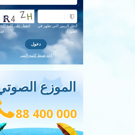
احصل على كلمة التح
أدخل الرموز التي تظهر في
جدي
الصورة.
اعد ضبط كلمه السر
الموزع الصوتي
88 400 000