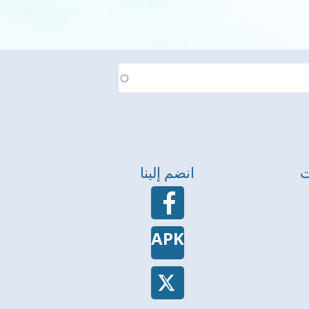
ت
انضم إلينا
APK