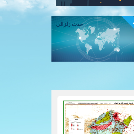
ء
حدث زلزالي