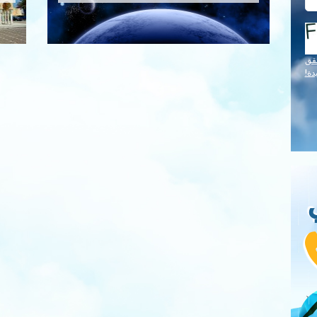
السيسموتكتونية للبلاد التونسية هي تحديد
المناطق الأكثر عرضة للمخاطر الزلزالية.
وتتمركز هذه المناطق بشمال البلاد و خليج
الحمامات و الوسط الغربي وعلى امتداد شط
قق
الجريد وقفصة. وتتضمن الخريطة العديد من
دة!
المعلومات في مختلف المجالات بما في ذلك
علم الزلازل، والجيولوجيا و الجيوفيزياء ومن
أهمها: - التوزيع الجغرافي لمختلف الزلازل
التاريخية والحديثة المسجلة عبر شبكات
محطات رصد الزلازل وفقا لقوتها على سلم
ريشتر (magnitude) وشدة تأثيرها حسب
مقياس ميركالي (intensité). - انتشار
النشاط الزلزالي خاصة حول الصدوع
التكتونية. - تصنيف الصدوع حسب نوعها و
حجمها و نشاطها.