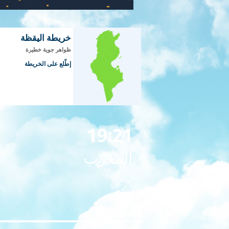
خريطة اليقظة
ظواهر جوية خطيرة
إطّلع على الخريطة
19:21
المغرب