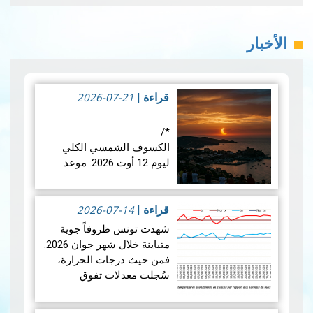
الأخبار
2026-07-21
قراءة
|
*/
الكسوف الشمسي الكلي
ليوم 12 أوت 2026: موعد
فلكي عالمي
2026-07-14
في الأربعاء 12 أوت 2026،
قراءة
|
ستشهد الأرض واحدة من أروع
شهدت تونس ظروفاً جوية
الظواهر الفلكية: كسوفا كلي
متباينة خلال شهر جوان 2026.
للشمس. يُعتبر هذا الكسوف
فمن حيث درجات الحرارة،
الأول من نوعه ال…
قراءة
سُجلت معدلات تفوق
المزيد
المعدلات الطبيعية في جميع
أنحاء البلاد، بمعدل بلغ +1.9