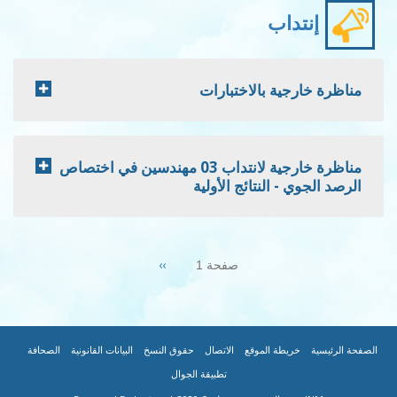
إنتداب
مناظرة خارجية بالاختبارات
مناظرة خارجية لانتداب 03 مهندسين في اختصاص
الرصد الجوي - النتائج الأولية
Pagination
Next
››
صفحة 1
page
|
|
|
|
|
|
FOOTER
الصفحة الرئيسية
خريطة الموقع
الاتصال
حقوق النسخ
البيانات القانونية
الصحافة
تطبيقة الجوال