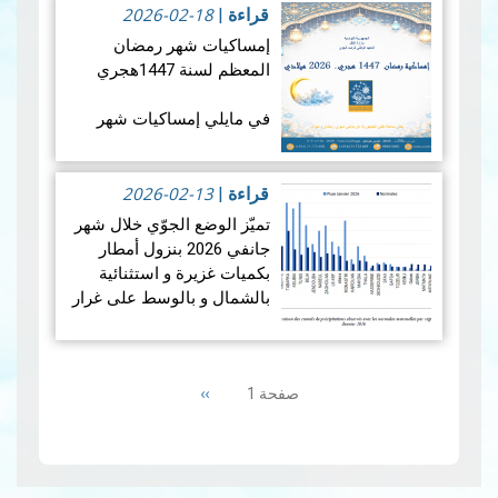
2026-02-18
درجة مئوية. ويضع هذالمعدل
قراءة
|
شهرجوان…
قراءة المزيد
إمساكيات شهر رمضان
المعظم لسنة 1447هجري
في مايلي إمساكيات شهر
رمضان المعظم لسنة 1447
هجري و شملت الإمساكيات
2026-02-13
العديد من المدن التونسية
قراءة
|
والمناطق المنعزلة جغرافيا.
تميّز الوضع الجوّي خلال شهر
جانفي 2026 بنزول أمطار
بكميات غزيرة و استثنائية
بالشمال و بالوسط على غرار
الفترة الممتدة من 19 إلى 21
جانفي 2026 مما أدى إلى
Pagination
حدوث فيضانات، بينما سجلت
Next
››
صفحة 1
من…
قراءة المزيد
page