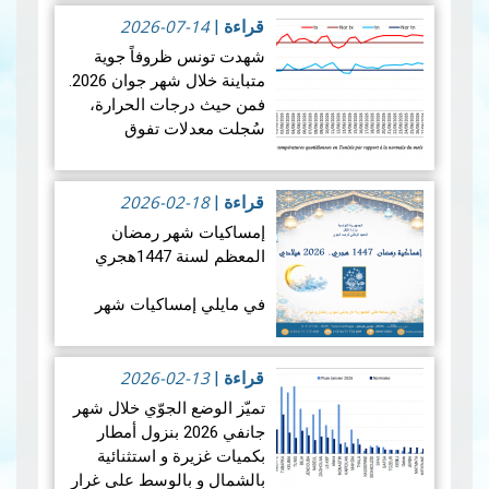
2026-07-14
في الأربعاء 12 أوت 2026،
قراءة
|
ستشهد الأرض واحدة من أروع
شهدت تونس ظروفاً جوية
الظواهر الفلكية: كسوفا كلي
متباينة خلال شهر جوان 2026.
للشمس. يُعتبر هذا الكسوف
فمن حيث درجات الحرارة،
الأول من نوعه ال…
قراءة
سُجلت معدلات تفوق
المزيد
المعدلات الطبيعية في جميع
أنحاء البلاد، بمعدل بلغ +1.9
2026-02-18
درجة مئوية. ويضع هذالمعدل
قراءة
|
شهرجوان…
قراءة المزيد
إمساكيات شهر رمضان
المعظم لسنة 1447هجري
في مايلي إمساكيات شهر
رمضان المعظم لسنة 1447
هجري و شملت الإمساكيات
2026-02-13
العديد من المدن التونسية
قراءة
|
والمناطق المنعزلة جغرافيا.
تميّز الوضع الجوّي خلال شهر
جانفي 2026 بنزول أمطار
بكميات غزيرة و استثنائية
بالشمال و بالوسط على غرار