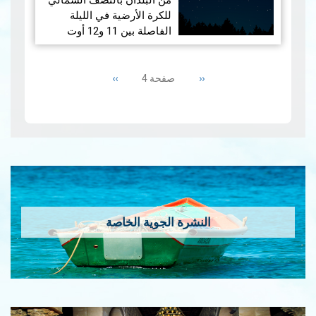
من البلدان بالنصف الشمالي
بهلال ربيع الأول لسنـة 1446
للكرة الأرضية في الليلة
هجـري
الفاصلة بين 11 و12 أوت
2024 ظاهرة "البرشاويات"،
1.1 ​الإقتران الم…
Pagination
قراءة المزيد
وهي ظاهرة فلكية سنوية
‹‹
Previous
››
Next
تحدث حول 12 اوت . وتُعتبر
صفحة 4
page
page
البرشاويات…
"الزخات الشهابية
"البرشاويات
النشرة الجوية الخاصة