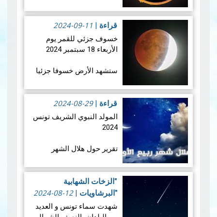
ستشهد الأرض كسوفا
حلقي الشمس يوم 2 أكتوبر
2024-09-11
2024 يكون الكسوف جزئي
قراءة
|
من بولينيزيا الفرنسية،
خسوف جزئي للقمر يوم
وككسوف شبه حلقي من
الأربعاء 18 سبتمبر 2024
سان بيير وميكلون. يُعد هذا
الكسوف ال…
قراءة المزيد
ستشهد الأرض خسوفا جزئيا
للقمر فجر يوم الأربعاء 18
سبتمبر 2024 ، و يعتبر هذا
2024-08-29
الخسوف الجزئي للقمر ،
قراءة
|
الخسوف الثاني للقمر في
المولد النبوي الشريف تونس
عام 2024. حيث…
قراءة المزيد
2024
تقرير حول هلال الشهر
القمري ربيع الأول للسنة
الهجرية 1446هـــــ
"الزخات الشهابية
2024-08-12
"البرشاويات
|
شهدت سماء تونس و العديد
1.المعطيات الفلكية الخاصة