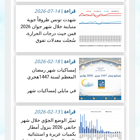
2026-07-14
في الأربعاء 12 أوت 2026،
قراءة
|
ستشهد الأرض واحدة من أروع
شهدت تونس ظروفاً جوية
الظواهر الفلكية: كسوفا كلي
متباينة خلال شهر جوان 2026.
للشمس. يُعتبر هذا الكسوف
فمن حيث درجات الحرارة،
الأول من نوعه ال…
قراءة
سُجلت معدلات تفوق
المزيد
المعدلات الطبيعية في جميع
أنحاء البلاد، بمعدل بلغ +1.9
2026-02-18
درجة مئوية. ويضع هذالمعدل
قراءة
|
شهرجوان…
قراءة المزيد
إمساكيات شهر رمضان
المعظم لسنة 1447هجري
في مايلي إمساكيات شهر
رمضان المعظم لسنة 1447
هجري و شملت الإمساكيات
2026-02-13
العديد من المدن التونسية
قراءة
|
والمناطق المنعزلة جغرافيا.
تميّز الوضع الجوّي خلال شهر
جانفي 2026 بنزول أمطار
بكميات غزيرة و استثنائية