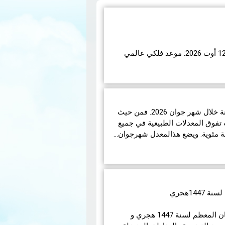
اء 12 أوت 2026، ستشهد الأرض واحدة من أروع الظواهر
تبر هذا الكسوف الأول من نوعه ال…
شهدت تونس ظروفاً جوية متباينة خلال شهر جوان 2026. فمن حيث
تفوق المعدلات الطبيعية في جميع
14هجري
في مايلي إمساكيات شهر رمضان المعظم لسنة 1447 هجري و