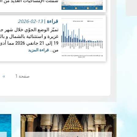
شملت الإمساكيات العديد من ال
جغرافيا.
2026-02-13
قراءة
|
غزيرة و استثنائية بالشمال و ب
19 إلى 21 ج
من…
قراءة المزيد
Pagination
ext
››
صفحة 1
ge
إمس…
قراءة المزيد