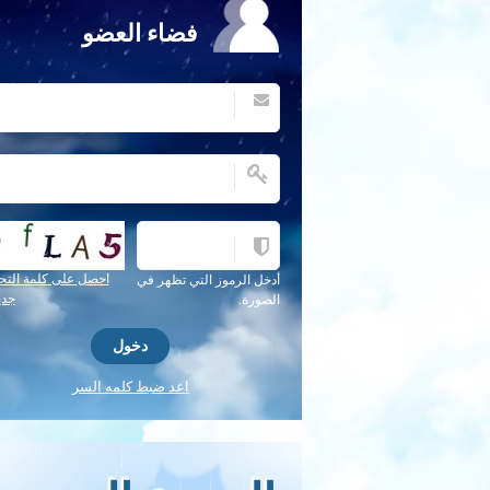
فضاء العضو
احصل على كلمة التح
أدخل الرموز التي تظهر في
جدي
الصورة.
اعد ضبط كلمه السر