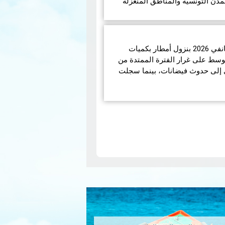
مدن التونسية والمناطق المنعزلة
تميّز الوضع الجوّي خلال شهر جانفي 2026 بنزول أمطار بكميات
الوسط على غرار الفترة الممتدة من
انفي 2026 مما أدى إلى حدوث فيضانات، بينما سجلت
N
pa