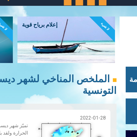
لا شيء
لا شي
إعلام برياح قوية
مة
التونسية
2022-01-28
الحرارة ولقد ب