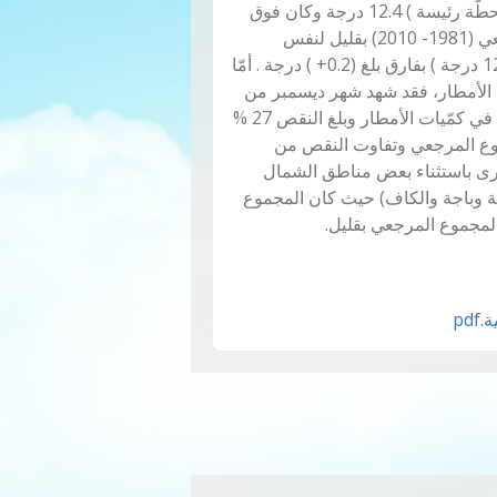
الحرارة (24 محطّة رئيسة ) 12.4 درجة وكان فوق
المعدل المرجعي (1981- 2010) بقليل لنفس
المحطات ( 12.2 درجة ) بفارق بلغ (0.2+ ) درجة . أمّا
لأمطار، فقد شهد شهر ديسمبر من
هذا العام نقصا في كمّيات الأمطار وبلغ النقص 27 %
وع المرجعي وتفاوت النقص من
ى باستثناء بعض مناطق الشمال
بة وباجة والكاف) حيث كان المجموع
مجموع المرجعي بقليل.