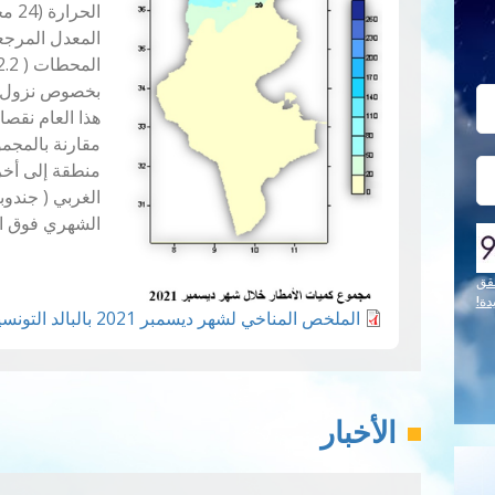
بخصوص نزول ا
مقارنة بالمجم
منطقة إلى أخر
الغربي ( جندو
الشهري فوق ال
قق
دة!
الملخص المناخي لشهر ديسمبر 2021 بالبالد التونسية.pdf
الأخبار