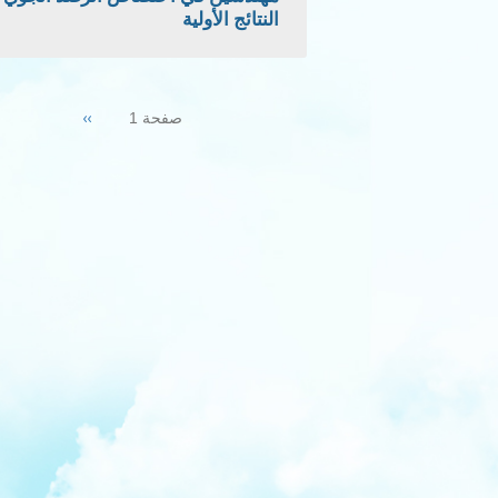
النتائج الأولية
Pagination
Next
››
صفحة 1
page