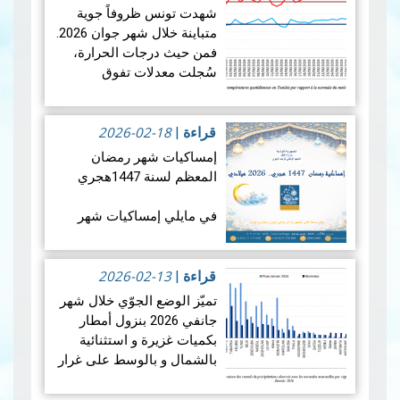
ستشهد الأرض واحدة من أروع
شهدت تونس ظروفاً جوية
الظواهر الفلكية: كسوفا كلي
متباينة خلال شهر جوان 2026.
للشمس. يُعتبر هذا الكسوف
فمن حيث درجات الحرارة،
الأول من نوعه ال…
قراءة
سُجلت معدلات تفوق
المزيد
المعدلات الطبيعية في جميع
أنحاء البلاد، بمعدل بلغ +1.9
2026-02-18
درجة مئوية. ويضع هذالمعدل
قراءة
|
شهرجوان…
قراءة المزيد
إمساكيات شهر رمضان
المعظم لسنة 1447هجري
في مايلي إمساكيات شهر
رمضان المعظم لسنة 1447
هجري و شملت الإمساكيات
2026-02-13
العديد من المدن التونسية
قراءة
|
والمناطق المنعزلة جغرافيا.
تميّز الوضع الجوّي خلال شهر
جانفي 2026 بنزول أمطار
بكميات غزيرة و استثنائية
بالشمال و بالوسط على غرار
الفترة الممتدة من 19 إلى 21
جانفي 2026 مما أدى إلى