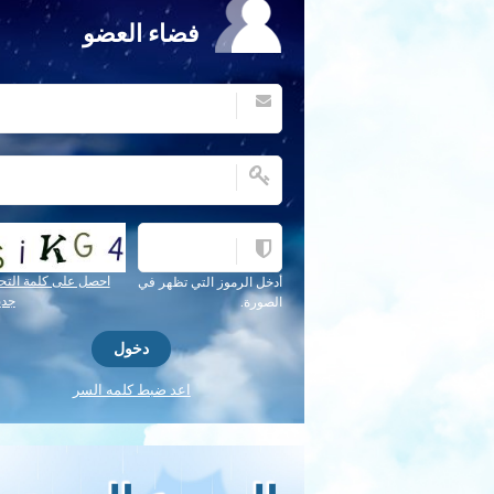
فضاء العضو
احصل على كلمة التح
أدخل الرموز التي تظهر في
جدي
الصورة.
اعد ضبط كلمه السر