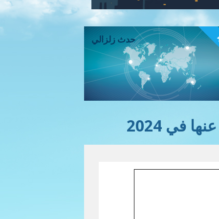
ء
حدث زلزالي
ا في 2024