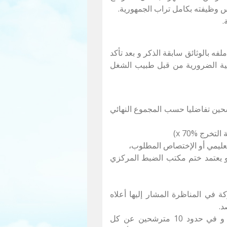
رس وظيفته بكامل تراب الجمهورية.
فه بالوثائق سابقة الذكر و بعد تأكد
بية الضرورية من قبل طبيب الشغل
رشحين تفاضليا حسب المجموع النهائي
و يعتمد ختم مكتب الضبط المركزي
 في المناظرة المشار إليها أعلاه
د.
6- تتمّ دعوة المترشحين أصحاب الملفات المقبولة و في حدود 10 مترشحين عن كل