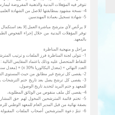
تتوفر فيه المؤهلات البدنية والذهنية المفروضة ليما
4- نسخة مشهود بمطابقتها للاصل من الشهادة العلمية.
5- شهادة تسجيل بعمادة المهندسين
لا يرخّص لأي مترشح مباشرة العمل إلا بعد استكمال مل
توفر المؤهلات البدنية من خلال إجراء الفحوص الط
بالمعهد.
مراحل و منهجية المناظرة
1- تتولى لجنة المناظرة فرز الملفات و ترتيب المت
للنقاط المتحصل عليه وذلك باعتماد المقايس التالية :
العدد النهائي = (معدل البكالوريا x 30%) + (معدل سنة التخرج x 70%)
2- يقصى كل ترشح غير مطابق من حيث المستوى التعليمي أو الإختصاص المطلوب،
3- يقصى كل ترشح يصل بعد تاريخ ختم الترشحات 
للمعهد و ختم البريد لتحديد تاريخ الوصول،
4- يقصى كل ملف منقوص من الوثائق المطلوبة،
5- تختم قائمة المترشحين المخول لهم حق المشاركة
بصفة نهائية من قبل المدير العام للمعهد الوطني للرص