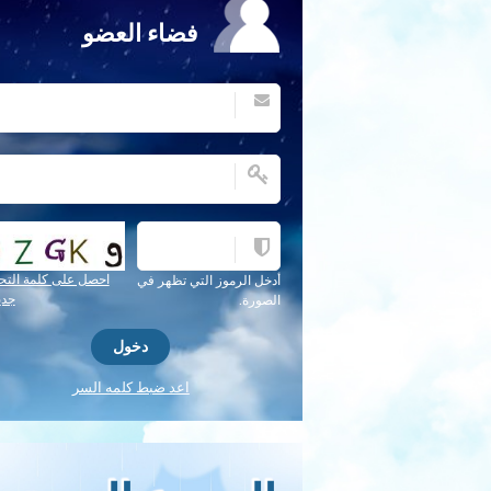
فضاء العضو
احصل على كلمة التح
أدخل الرموز التي تظهر في
جدي
الصورة.
اعد ضبط كلمه السر