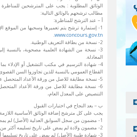
الوثائق المطلوبة : يجب على المترشحين للمناظرة ا
مطالب ترشحهم بالوثائق التالية:
أ – عند الترشح للمناظرة:
1- إستمارة ترشح يتم تعميرها وسحبها من الموقع الإلكتروني لبوابة المناظرات العمومية
.
www.concours.gov.tn
2- نسخة من بطاقة التعريف الوطنية.
3- نسخة من الشهادة العلمية مصحوبة، بالنسبة إلى
المعادلة.
4- شهادة الترسيم في مكتب التشغيل أو الإدلاء بما 
القطاع العمومي بالنسبة للذين تجاوزوا السن القصوى
5- نسخة مطابقة للاصل من ورقة الأعداد المتحصل عليها في الباكالوريا،
6- نسخة مطابقة للاصل من ورقة الأعداد المتحص
التنصيص على المعدل العام،
ب – بعد النجاح في اختبارات القبول
يجب على كل مترشح إضافة الوثائق الأساسية اللازمة ال
1- مضمون من سجل السوابق العدلية (الأصل) لم يمض على تاريخ تسليمه أكثر من سنة.
2- مضمون ولادة لم يمض على تاريخ تسليمه أكثر من سنة.
3- شهادة طبية (الأصل) لم يمض على تاريخ تسليمها أ