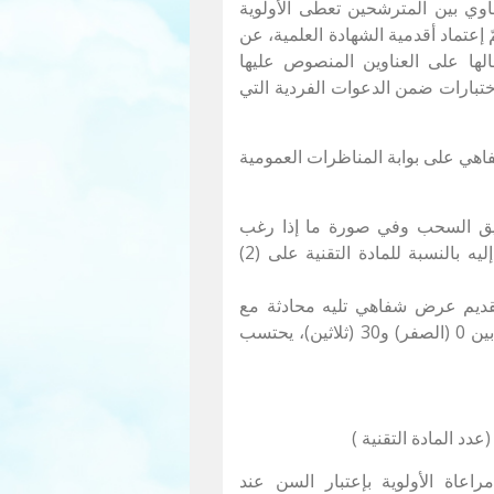
ي بين المترشحين تعطى الأولوية
إعتماد أقدمية الشهادة العلمية، عن
الها على العناوين المنصوص عليها
اختبارات ضمن الدعوات الفردية التي
فاهي على بوابة المناظرات العمومية
طريق السحب وفي صورة ما إذا رغب
المترشح في إبدال السؤال يقسم العدد الذي يسند إليه بالنسبة للمادة التقنية على (2)
التحضير لمدّة 20 دقيقة ثمّ تقديم عرض شفاهي تليه محادثة مع
أعضاء اللجنة. يمنح على إثرها للمترشح عددا يتراوح بين 0 (الصفر) و30 (ثلاثين)، يحتسب
عاة الأولوية بإعتبار السن عند