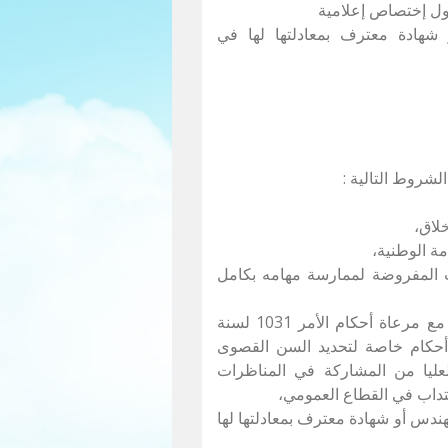
ل إختصاص إعلامية
 شهادة معترف بمعادلتها لها في
لشروط التالية :
خلاق،
مة الوطنية،
لات المفروضة لممارسة مهامه بكامل
- أن لا يتجاوز السن 40 سنة في أول جانفي 2021 مع مرعاة أحكام الأمر 1031 لسنة
 2006 المتعلق بضبط أحكام خاصة لتحديد السن القصوى
عليا من المشاركة في المناظرات
نتداب في القطاع العمومي،
ندس أو شهادة معترف بمعادلتها لها