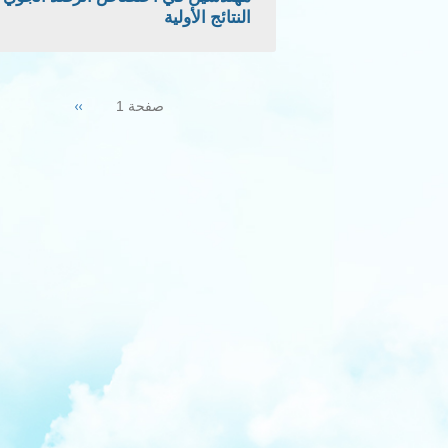
النتائج الأولية
Pagination
Next
››
صفحة 1
page