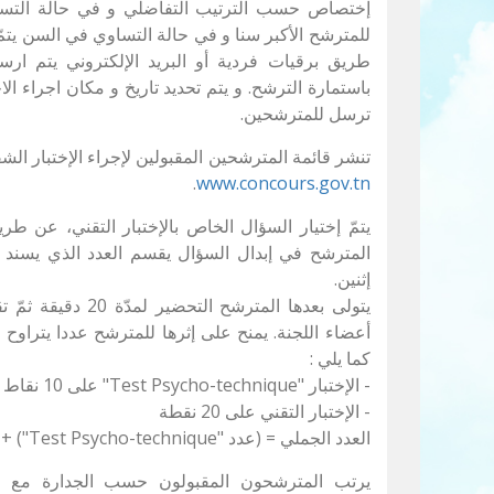
إختصاص حسب الترتيب التفاضلي و في حالة التساو
للمترشح الأكبر سنا و في حالة التساوي في السن يتمّ 
طريق برقيات فردية أو البريد الإلكتروني يتم ارس
باستمارة الترشح. و يتم تحديد تاريخ و مكان اجراء ال
ترسل للمترشحين.
تنشر قائمة المترشحين المقبولين لإجراء الإختبار الش
.
www.concours.gov.tn
يتمّ إختيار السؤال الخاص بالإختبار التقني، عن 
إثنين.
يتولى بعدها المترشح 
كما يلي :
- الإختبار "Test Psycho-technique" على 10 نقاط
- الإختبار التقني على 20 نقطة
العدد الجملي = (عدد "Test Psycho-technique") + (عدد المادة التقنية )
يرتب المترشحون المقبولون حسب الجدارة مع مرا