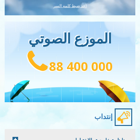
اعد ضبط كلمه السر
الموزع الصوتي
88 400 000
إنتداب