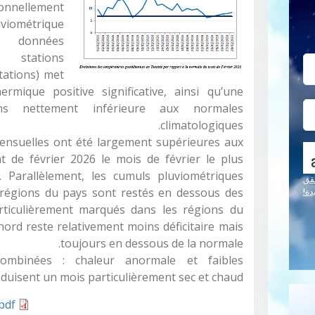
nnellement
iométrique
es données
 stations
tations) met
mique positive significative, ainsi qu’une
ions nettement inférieure aux normales
climatologiques.
nsuelles ont été largement supérieures aux
t de février 2026 le mois de février le plus
 Parallèlement, les cumuls pluviométriques
قق
 régions du pays sont restés en dessous des
دة!
articulièrement marqués dans les régions du
nord reste relativement moins déficitaire mais
toujours en dessous de la normale.
combinées : chaleur anormale et faibles
aduisent un mois particulièrement sec et chaud.
.pdf