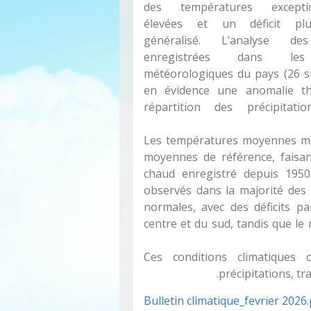
des températures exceptio
élevées et un déficit pluv
généralisé. L’analyse d
enregistrées dans les
météorologiques du pays (26 s
en évidence une anomalie ther
répartition des précipitat
Les températures moyennes me
moyennes de référence, faisan
chaud enregistré depuis 1950.
observés dans la majorité des
normales, avec des déficits p
centre et du sud, tandis que le 
Ces conditions climatiques 
précipitations, tr
Bulletin climatique_fevrier 2026