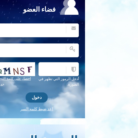
فضاء العضو
احصل على كلمة التح
أدخل الرموز التي تظهر في
جدي
الصورة.
اعد ضبط كلمه السر