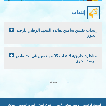
إنتداب
إنتداب تقنيين سامين لفائدة المعهد الوطني للرصد
الجوي
مناظرة خارجية لانتداب 03 مهندسين في اختصاص
الرصد الجوي
Pagination
Next
››
Previous
‹‹
صفحة 2
page
page
|
|
|
|
|
|
الصفحة الرئيسية
خريطة الموقع
الاتصال
حقوق النسخ
البيانات القانونية
الصحافة