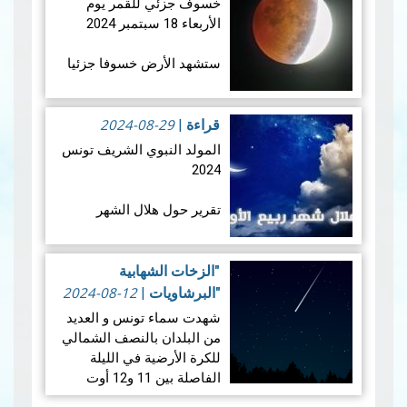
خسوف جزئي للقمر يوم
وككسوف شبه حلقي من
الأربعاء 18 سبتمبر 2024
سان بيير وميكلون. يُعد هذا
الكسوف ال…
قراءة المزيد
ستشهد الأرض خسوفا جزئيا
للقمر فجر يوم الأربعاء 18
سبتمبر 2024 ، و يعتبر هذا
2024-08-29
الخسوف الجزئي للقمر ،
قراءة
|
الخسوف الثاني للقمر في
المولد النبوي الشريف تونس
عام 2024. حيث…
قراءة المزيد
2024
تقرير حول هلال الشهر
القمري ربيع الأول للسنة
الهجرية 1446هـــــ
"الزخات الشهابية
2024-08-12
"البرشاويات
|
شهدت سماء تونس و العديد
1.المعطيات الفلكية الخاصة
من البلدان بالنصف الشمالي
بهلال ربيع الأول لسنـة 1446
للكرة الأرضية في الليلة
هجـري
الفاصلة بين 11 و12 أوت
2024 ظاهرة "البرشاويات"،