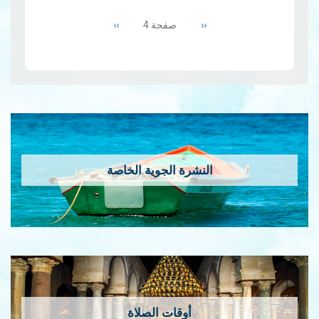
1.1 ​الإقتران الم…
Pagination
قراءة المزيد
وهي ظاهرة فلكية سنوية
‹‹
Previous
››
Next
تحدث حول 12 اوت . وتُعتبر
صفحة 4
page
page
البرشاويات…
"الزخات الشهابية
"البرشاويات
النشرة الجوية الخاصة
أوقات الصلاة