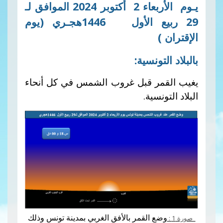
20 الموافق
لـ
1446هجـري
(يوم
ونسية:
ر قبل غروب الشمس في كل أنحاء
سية.
 القمر بالأفق الغربي بمدينة تونس وذلك