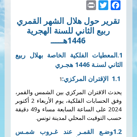
Print
Twitte
Faceb
ول هلال الشهر القمري
 الثاني للسنة الهجرية
1446هـــــ
ات الفلكية الخاصة بهلال ربيع
جـري
ران
المركزي
:
ران المركزي بين الشمس والقمر،
ات الفلكية، يوم
الأربعاء 2 أكتوبر
2024 على الساعة السابعة مساء و49 دقيقة
يت المحلي لمدينة تونس
.
ـع القمـر عند غـروب شمـس