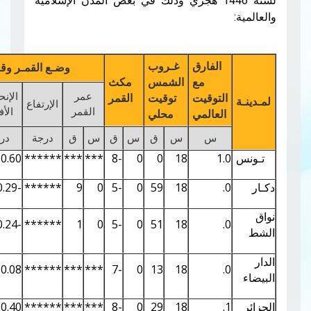
سنة 1446 هجري وذلك في بعض المدن الإسلامية
لفارق
غـروب
وضـع القمـر وقت غـروب الشمـس
مع
الشمس
مكث
عمر
الإنحراف
توقيت
توقيت
القمر
الإرتفاع
قـوس
سمك
القمر
الأفقي
عالمي
محلي
س
س
ق
س
ق
س
ق
درجة
درجة
درجة
%
0.01
0.86
0.60
******
***
***
-8
0
0
18
0.00
0.33
-0.29
******
9
0
-5
0
59
18
0.00
0.32
-0.24
******
1
0
-5
0
51
18
0.00
0.40
0.08
******
***
***
-7
0
13
18
0.00
0.66
0.40
******
***
***
-8
0
29
18