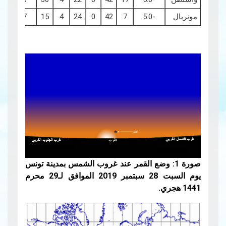
مونريال
-5.0
7
42
0
24
4
15
3.7
صورة 1: وضع القمر عند غروب الشمس بمدينة تونس
يوم السبت 28 سبتمبر 2019 الموافق لـ29 محرم
1441 هجري.