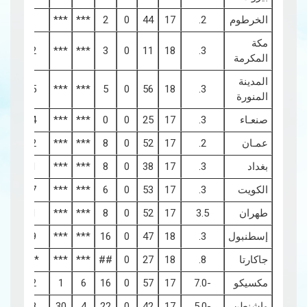
الخرطوم
2.
17
44
0
2
***
***
0
مكة
0.2
***
***
3
0
11
18
3.
المكرمة
المدينة
0.5
***
***
5
0
56
18
3.
المنورة
صنعـاء
3.
17
25
0
0
***
***
0.4
عمـان
2.
17
52
0
8
***
***
1.2
بغداد
3.
17
38
0
8
***
***
1.1
الكويت
3.
17
53
0
6
***
***
0.7
طهران
3.5
17
52
0
8
***
***
1.1
إسطنبول
3.
18
47
0
16
***
***
1.9
جاكارتا
8.
18
27
0
##
***
***
****
مكسيكو
-7.0
17
57
0
16
6
1
4.2
واشنطن
-5.0
17
42
0
22
4
30
3.8