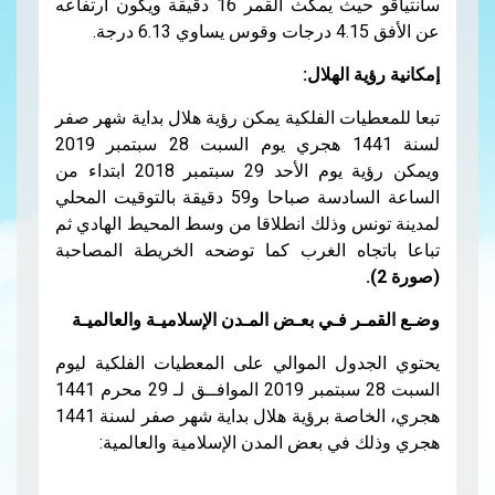
سانتياقو حيث يمكث القمر 16 دقيقة ويكون ارتفاعه
عن الأفق 4.15 درجات وقوس يساوي 6.13 درجة.
إمكانية رؤية الهلال:
تبعا للمعطيات الفلكية يمكن رؤية هلال بداية شهر صفر
لسنة 1441 هجري يوم السبت 28 سبتمبر 2019
ويمكن رؤية يوم الأحد 29 سبتمبر 2018 ابتداء من
الساعة السادسة صباحا و59 دقيقة بالتوقيت المحلي
لمدينة تونس وذلك انطلاقا من وسط المحيط الهادي ثم
تباعا باتجاه الغرب كما توضحه الخريطة المصاحبة
(صورة 2).
وضـع القمـر فـي بعـض المـدن الإسلاميـة والعالميـة
يحتوي الجدول الموالي على المعطيات الفلكية ليوم
السبت 28 سبتمبر 2019 الموافــق لـ 29 محرم 1441
هجري، الخاصة برؤية هلال بداية شهر صفر لسنة 1441
هجري وذلك في بعض المدن الإسلامية والعالمية: