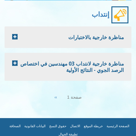
اب
ة بالاختبارات
مناظرة خارجية لانتداب 03 مهندسين في اختصاص
النتائج الأولية
Next
››
صفحة 1
page
|
|
|
|
|
ة الموقع
الاتصال
حقوق النسخ
البيانات القانونية
الصحافة
تطبيقة الجوال