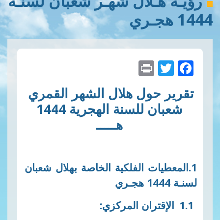
ـلال شهـر شعبان لسنـة
Print
Twitter
Faceb
حول هلال الشهر القمري
شعبان للسنة الهجرية 1444
هـــــ
ات الفلكية الخاصة بهلال شعبان
تران
المركزي
: