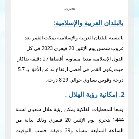
هجري.
لعربية والإسلامية:
دان العربية والإسلامية يمكث القمر بعد
غروب شمس يوم الإثنين 20 فيفري 2023 في كل
مية مددا
مت
فاوتة أقصاها 27 دقيقة بداكار
قمر في أقصى ارتفاع له عن الأفق بـ
5.7
ي حوالي 8.29 درجة.
يات الفلكية يمكن رؤية هلال شعبان لسنة
1444 هجري يوم الإثنين 20 فيفري وذلك بداية من
الساعة السابعة مساء و39 دقيقة حسب التوقيت