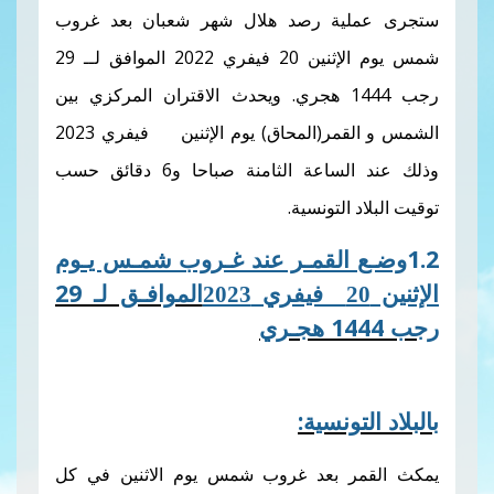
ية رصد هلال شهر شعبان بعد غروب
ثنين 20
فيفري
2022 الموافق لــ 29
ويحدث الاقتران المركزي بين
مر(المحاق) يوم الإثنين
20
فيفري
2023
الساعة الثامنة صباحا و6
دقائق حسب
التونسية.
القمـر عند غـروب شمـس يـوم
الموافـق لـ 29
2023
1
هجـري
ونسية:
ر بعد غروب شمس يوم الاثنين في كل