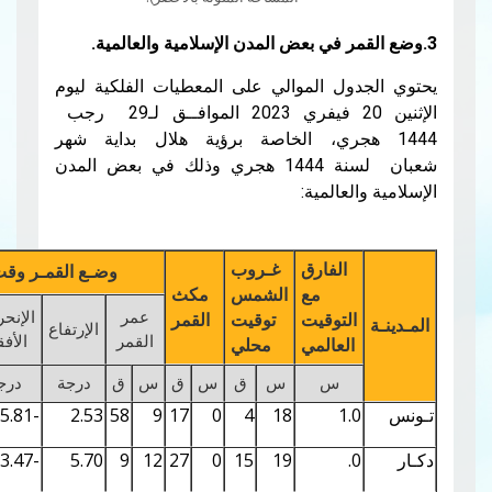
ل الموالي على المعطيات الفلكية ليوم
الإثنين 20 فيفري 2023 الموافــق لـ29 رجب
هجري، الخاصة برؤية هلال بداية شهر
شعبان لسنة 1444 هجري وذلك في بعض المدن
عالمية:
الفارق
غـروب
وضـع القمـر وقت غـروب الشمـس
مع
الشمس
مكث
عمر
الإنحراف
لتوقيت
توقيت
القمر
الإرتفاع
قـوس
سمك
القمر
الأفقي
لعالمي
محلي
س
س
ق
س
ق
س
ق
درجة
درجة
درجة
%
0.40
7.26
-5.81
2.53
58
9
17
0
4
18
1
0.52
8.29
-3.47
5.70
9
12
27
0
15
19