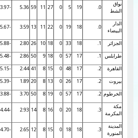
0.52
8.21
-3.97
5.36
59
11
27
0
5
19
0.47
7.84
-5.67
3.59
13
11
22
0
19
18
0.43
7.48
-5.88
2.80
26
10
18
0
33
18
0.40
7.20
-5.48
2.86
50
9
18
0
57
17
0.34
6.69
-5.15
2.44
41
8
15
0
48
17
0.33
6.54
-5.39
1.89
20
8
13
0
26
17
0.35
6.75
-3.88
3.70
50
8
19
0
57
17
0.32
6.50
-4.44
2.93
14
8
16
0
20
18
0.32
6.49
-4.70
2.65
12
8
15
0
18
18