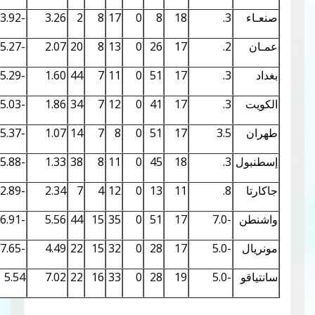
0.32
6.42
-3.92
3.26
2
8
17
0
8
18
0.33
6.55
-5.27
2.07
20
8
13
0
26
17
0.30
6.30
-5.29
1.60
44
7
11
0
51
17
0.30
6.23
-5.03
1.86
34
7
12
0
41
17
0.28
6.10
-5.37
1.07
14
7
8
0
51
17
3
0.34
6.67
-5.88
1.33
38
8
11
0
45
18
0.20
5.08
-2.89
2.34
7
4
12
0
13
11
0.78
10.10
-6.91
5.56
44
15
35
0
51
17
0.75
9.90
-7.65
4.49
22
15
32
0
28
17
0.83
10.43
5.54
7.02
22
16
33
0
28
19