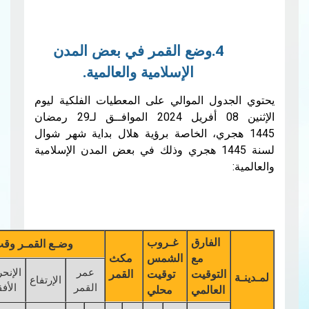
4.وضع القمر في بعض المدن
الإسلامية والعالمية.
ل الموالي على المعطيات الفلكية ليوم
الإثنين 08 أفريل 2024 الموافــق لـ29 رمضان
جري، الخاصة برؤية هلال بداية شهر شوال
لسنة 1445 هجري وذلك في بعض المدن الإسلامية
الفارق
غـروب
وضـع القمـر وقت غـروب الشمـس
مع
الشمس
مكث
عمر
الإنحراف
لتوقيت
توقيت
القمر
الإرتفاع
قـوس
سمك
القمر
الأفقي
لعالمي
محلي