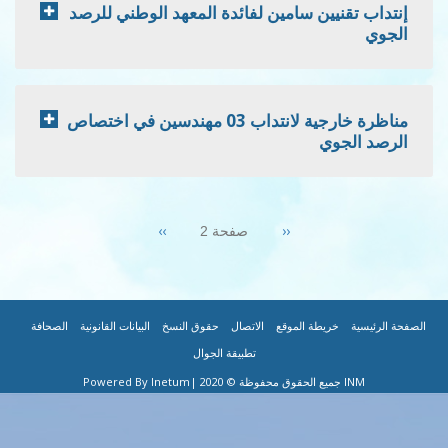
ن سامين لفائدة المعهد الوطني للرصد
مناظرة خارجية لانتداب 03 مهندسين في اختصاص
Next
››
Previous
‹‹
صفحة 2
page
page
|
|
|
|
|
ة الموقع
الاتصال
حقوق النسخ
البيانات القانونية
الصحافة
تطبيقة الجوال
|Powered By Inetum