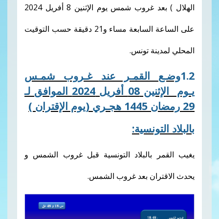
الهلال ) بعد غروب شمس يوم الإثنين 8 أفريل 2024
على الساعة السابعة مساء و21 دقيقة حسب التوقيت
نة تونس
.
 القمـر عند غـروب شمـس
20 الموافق
لـ
1445 هجـري
(يوم الإقتران )
ونسية:
 بالبلاد التونسية قبل غروب الشمس و
ان بعد غروب الشمس.