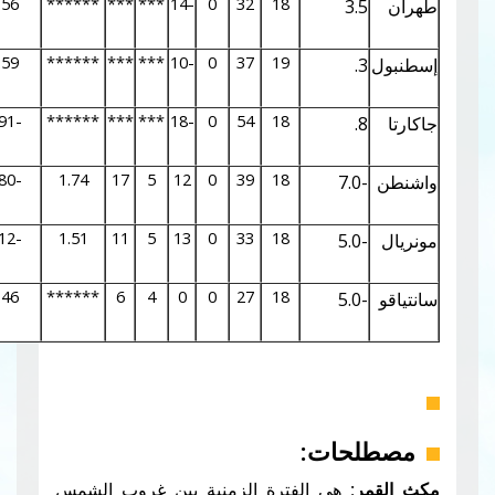
0.03
2.72
0.56
******
***
***
-14
0
32
18
3
0.01
1.94
0.59
******
***
***
-10
0
37
19
0.15
4.08
-1.91
******
***
***
-18
0
54
18
0.08
2.69
-0.80
1.74
17
5
12
0
39
18
0.07
2.59
-1.12
1.51
11
5
13
0
33
18
0.05
2.48
2.46
******
6
4
0
0
27
18
ات:
هي الفترة الزمنية بين غروب الشمس