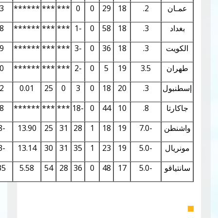
0.04
2.21
1.93
******
***
***
0
0
29
18
2.
0.04
2.17
1.98
******
***
***
-1
0
58
18
3.
0.04
2.16
2.09
******
***
***
-3
0
36
18
3.
0.04
2.16
2.00
******
***
***
-2
0
5
19
3.5
0.04
2.34
1.52
0.01
25
0
3
0
18
20
3.
0.08
3.24
0.98
******
***
***
-18
0
44
10
8.
2.05
16.42
-5.08
13.90
25
31
28
1
18
19
-7
2.06
16.46
-7.13
13.14
30
31
35
1
23
19
-5
1.76
15.20
13.35
5.58
54
28
36
0
48
17
-5