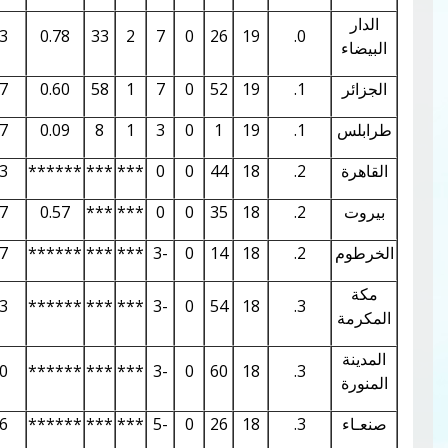
0.07
2.92
1.43
0.78
33
2
7
0
26
19
0.
0.06
2.74
1.37
0.60
58
1
7
0
52
19
1.
0.05
2.50
1.67
0.09
8
1
3
0
1
19
1.
0.04
2.24
1.93
******
***
***
0
0
44
18
2.
0.04
2.22
1.87
0.57
***
***
0
0
35
18
2.
0.04
2.19
2.17
******
***
***
-3
0
14
18
2.
0.04
2.17
2.13
******
***
***
-3
0
54
18
3.
0.04
2.17
2.10
******
***
***
-3
0
60
18
3.
0.04
2.16
2.16
******
***
***
-5
0
26
18
3.