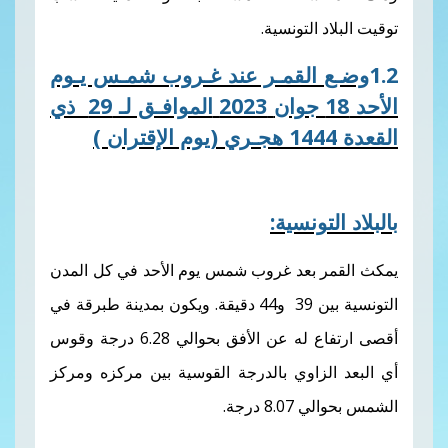
تونسية.
لقمـر عند غـروب شمـس يـوم
2023
الموافـق لـ 29 ذي
جـري
(يوم الإقتران )
نسية:
عد غروب شمس يوم الأحد في كل المدن
التونسية بين 39 و44 دقيقة. ويكون بمدينة طبرقة في
أقصى ارتفاع له عن الأفق بحوالي 6.28 درجة وقوس
اوي بالدرجة القوسية بين مركزه ومركز
جة.