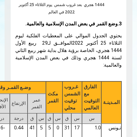
1444 هجري بعد غروب شمس يوم الثلاثاء 25 أكتوبر
2022 في العالم
ل الموالي على المعطيات الفلكية ليوم
الثلاثاء 25 أكتوبر 2022الموافــق لـ29 ربيع الأول
ي، الخاصة برؤية هلال بداية شهر ربيع الثاني
سنة 1444 هجري وذلك في بعض المدن الإسلامية
الفارق
غـروب
وضـع القمـر وقت غـروب الشمـس
مع
الشمس
مكث
عمر
الإنحراف
توقيت
توقيت
القمر
الإرتفاع
قـوس
سمك
القمر
الأفقي
لعالمي
محلي
س
س
ق
س
ق
س
ق
درجة
درجة
درجة
%
0.07
3.11
-2.16
0.44
41
5
5
0
31
17
1