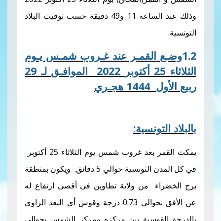
وذلك عند الساعة 11 و49 دقيقة حسب توقيت البلاد
لقمـر عند غـروب شمـس يـوم
2022
الموافـق لـ 29
ل
1444
هجـري
ونسية:
يمكث القمر بعد غروب شمس يوم الثلاثاء 25 أكتوبر
في كل المدن التونسية حوالي 5 دقائق. ويكون بمنطقة
 من ولاية تطاوين في أقصى ارتفاع له
عن الأفق بحوالي 0.73 درجة وقوس أي البعد الزاوي
وسية بين مركزه ومركز الشمس بحوالي