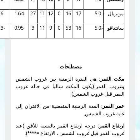
0.29
6.12
-5.06
1.64
27
11
12
0
16
17
0.27
5.91
-5.23
0.95
3
11
9
0
53
16
مصطلحات:
ي الفترة الزمنية بين غروب الشمس
ر،(يكون المكث سالبا في حالة غروب
روب الشمس).
مدة الزمنية المنقضية من الاقتران إلى
لشمس.
درجة ارتفاع القمر بالنسبة للأفق (عند
بل غروب الشمس ، الارتفاع =****).