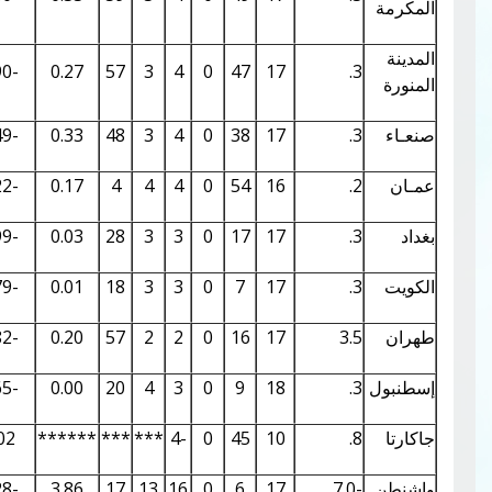
0.04
2.26
-0.90
0.27
57
3
4
0
47
17
0.04
2.19
-0.49
0.33
48
3
4
0
38
17
0.04
2.32
-1.22
0.17
4
4
4
0
54
16
0.03
2.03
-0.99
0.03
28
3
3
0
17
17
0.03
1.96
-0.79
0.01
18
3
3
0
7
17
0.02
1.80
-0.82
0.20
57
2
2
0
16
17
3
0.05
2.44
-1.65
0.00
20
4
3
0
9
18
0.01
1.05
1.02
******
***
***
-4
0
45
10
0.39
7.10
-4.28
3.86
17
13
16
0
6
17