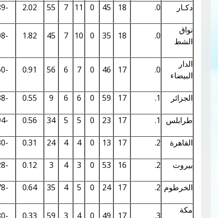
0.14
4.26
-1.89
2.02
55
7
11
0
45
18
0.13
4.17
-2.08
1.82
45
7
10
0
35
18
0.11
3.76
-2.60
0.91
56
6
7
0
46
17
0.09
3.35
-2.38
0.55
9
6
6
0
59
17
0.07
3.05
-1.94
0.56
34
5
5
0
23
17
0.05
2.48
-1.30
0.31
24
4
4
0
13
17
0.04
2.31
-1.28
0.12
3
4
3
0
53
16
0.05
2.57
-0.78
0.64
35
4
5
0
24
17
0.04
2.28
-0.80
0.33
59
3
4
0
49
17