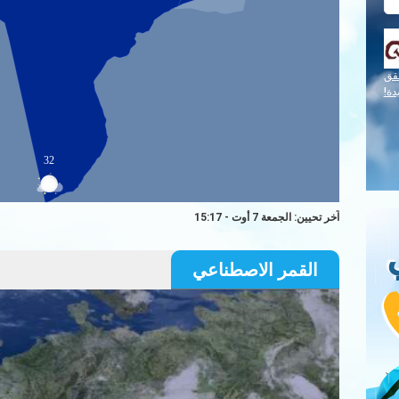
قق
دة!
32
آخر تحيين: الجمعة 7 أوت - 15:17
القمر الاصطناعي