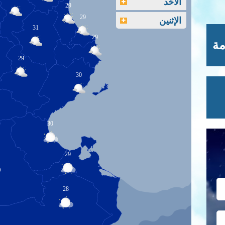
الأحَد
29
29
الإثنين
31
29
مة
29
30
30
29
28