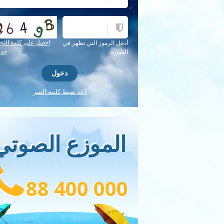
احصل على كلمة التح
أدخل الرموز التي تظهر في
جدي
الصورة.
اعد ضبط كلمه السر
الموزع الصوتي
88 400 000