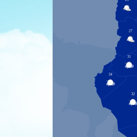
27
31
34
32