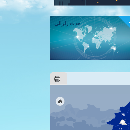
ء
حدث زلزالي
28
25