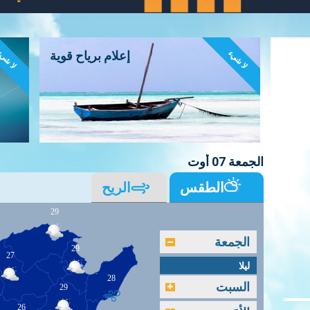
لا شيء
لا شي
إعلام برياح قوية
الجمعة 07 أوت
الطقس
الريح
29
الجمعة
29
27
ليلا
28
السبت
29
26