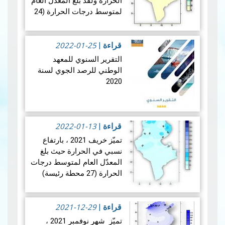
الحرارة ولقد بلغ المعدّل العام
لمتوسط درجات الحرارة (24
محطّة رئيسة ) 12.4 درجة
وكان فوق المعدل المرجعي
2022-01-25
(1981- 2010) بقليل لنفس
قراءة
|
المحطات…
قراءة المزيد
التقرير السنوي للمعهد
الوطني للرصد الجوي لسنة
2020
2022-01-13
بالرغم من الوضع الصحي
قراءة
|
الاستثنائي الذي عرفته بلادنا
تميّز خريف 2021 ، بارتفاع
سنة 2020 بسبب جائحةCovid
نسبي في الحرارة حيث بلغ
19 وتأثيرها على سير العمل
المعدّل العام لمتوسط درجات
وانعقاد التظاهرات والاج…
الحرارة (27 محطة رئيسة)
قراءة المزيد
22.1 درجة وكان فوق المعدّل
المرجعي (1981- 2010) وبلغ
الفارق (0.9 +) درجة…
2021-12-29
قراءة
|
قراءة
المزيد
تميّز شهر نوفمبر 2021 ،