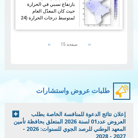
بارتفاع نسبي في الحرارة
حيث كان المعدّل العام
لمتوسط درجات الحرارة (24
محطّة رئيسة) فوق المعدّل
المرجعي (1981- 2010) بقليل
Pagination
وبلغ الفارق (0.4 +) درجة.
Next
››
Previous
‹‹
صفحة 15
page
page
…
قراءة المزيد
طلبات عروض واستشارات
إعلان نتائج الدعوة للمنافسة الخاصة بطلب
العروض عدد01 لسنة 2026 المتعلق بحافظة تأمين
المعهد الوطني للرصد الجوي للسنوات: 2026 -
2027 - 2028