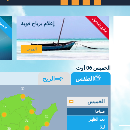
ساري المفعول
لا شي
إعلام برياح قوية
المزيد
الخميس 06 أوت
الطقس
الريح
32
الخميس
33
32
صباحا
32
بعد الظهر
32
ليلا
30