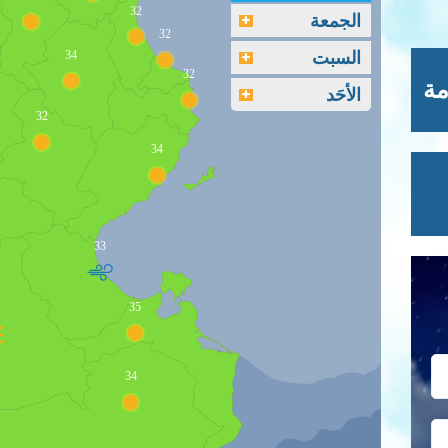
32
الجمعة
32
السبت
34
32
مة
الأحَد
32
34
33
35
34