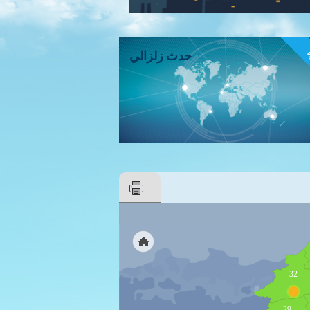
ء
حدث زلزالي
32
29