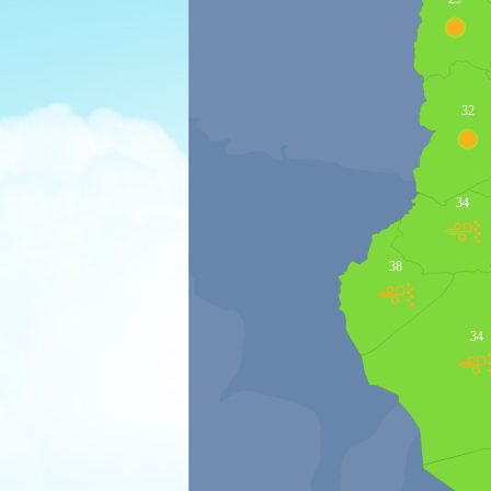
32
34
38
34