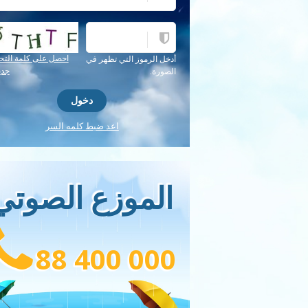
احصل على كلمة التح
أدخل الرموز التي تظهر في
جدي
الصورة.
اعد ضبط كلمه السر
الموزع الصوتي
88 400 000