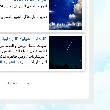
المولد النبوي الشريف تونس 2024
تقرير حول هلال الشهر القمري ربيع ال
1.المعطيات الفلكية الخاصة بهلال ربيع الأول لسنـة 1446 هجـري
"الزخات الشهابية "البرشاويا
شهدت سماء تونس و العديد من ا
1.1 ​الإقتران الم…
قراءة المزيد
البرشاويات…
"الزخات الشهابية "ا
Pagination
Previous
‹‹
صفحة 4
page