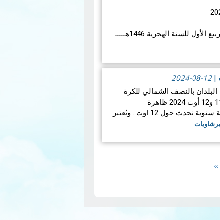
أول للسنة الهجرية 1446هـــــ
2024-08-12
ت
|
لبلدان بالنصف الشمالي للكرة
الأرضية في الليلة الفاصلة بين 11 و12 أوت 2024 ظاهرة
"البرشاويات"، وهي ظاهرة فلكية سنوية تحدث حول 12 اوت . وتُعتبر
لبرشاويات
Next
››
page