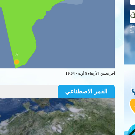
قق
دة!
39
آخر تحيين: الأربعاء 5 أوت - 19:54
القمر الاصطناعي