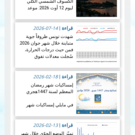
الكسوف الشمسي الكلي
ليوم 12 أوت 2026: موعد
فلكي عالمي
2026-07-14
في الأربعاء 12 أوت 2026،
قراءة
|
ستشهد الأرض واحدة من أروع
شهدت تونس ظروفاً جوية
الظواهر الفلكية: كسوفا كلي
متباينة خلال شهر جوان 2026.
للشمس. يُعتبر هذا الكسوف
فمن حيث درجات الحرارة،
الأول من نوعه ال…
قراءة
سُجلت معدلات تفوق
المزيد
المعدلات الطبيعية في جميع
أنحاء البلاد، بمعدل بلغ +1.9
2026-02-18
درجة مئوية. ويضع هذالمعدل
قراءة
|
شهرجوان…
قراءة المزيد
إمساكيات شهر رمضان
المعظم لسنة 1447هجري
في مايلي إمساكيات شهر
رمضان المعظم لسنة 1447
هجري و شملت الإمساكيات
2026-02-13
العديد من المدن التونسية
قراءة
|
والمناطق المنعزلة جغرافيا.
تميّز الوضع الجوّي خلال شهر