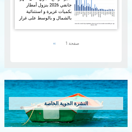
جانفي 2026 بنزول أمطار
بكميات غزيرة و استثنائية
بالشمال و بالوسط على غرار
الفترة الممتدة من 19 إلى 21
جانفي 2026 مما أدى إلى
Pagination
حدوث فيضانات، بينما سجلت
Next
››
صفحة 1
من…
قراءة المزيد
page
إمس…
قراءة المزيد
النشرة الجوية الخاصة