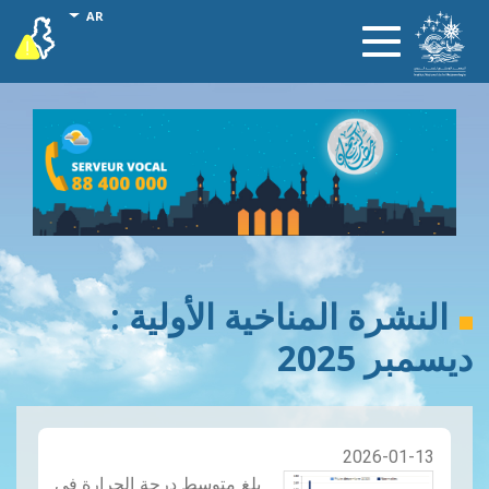
تجاوز
onal actions
AR
vigilance
Toggle
إلى
navigation
المحتوى
الرئيسي
النشرة المناخية الأولية :
ديسمبر 2025
2026-01-13
بلغ متوسط ​​درجة الحرارة في