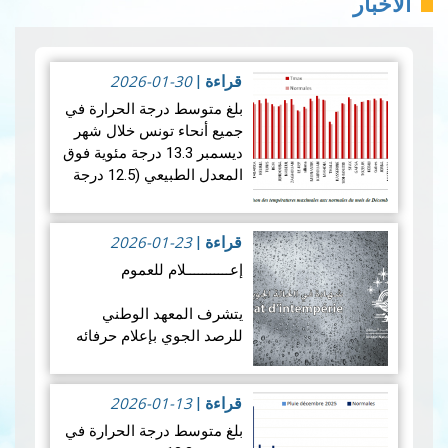
الأخبار
2026-01-30
قراءة
|
بلغ متوسط ​​درجة الحرارة في
جميع أنحاء تونس خلال شهر
ديسمبر 13.3 درجة مئوية فوق
المعدل الطبيعي (12.5 درجة
مئوية)، مما يشير إلى أن شهر
كان أكثر دفئًا نسبيًا من
2026-01-23
المتوسط. ويكشف تحليل…
قراءة
|
قراءة المزيد
إعـــــــــــلام للعموم
يتشرف المعهد الوطني
للرصد الجوي بإعلام حرفائه
الكرام أنه للحصول على
شهادة في الحالة الجوية
2026-01-13
القصوى (CERTIFICAT
قراءة
|
D’INTEMPÉRIE)، قصد
بلغ متوسط ​​درجة الحرارة في
الاستظهار بها لدى شركات