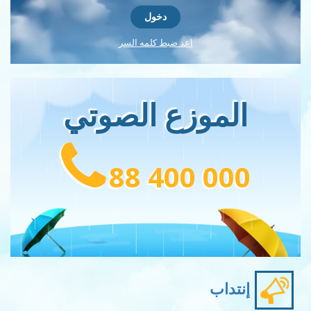
اعد ضبط كلمه السر
الموزع الصوتي
88 400 000
إنتداب