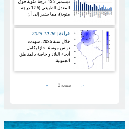
ديسمبر 13.3 درجة مئوية فوق
ال…
قراءة المزيد
المعدل الطبيعي (12.5 درجة
مئوية)، مما يشير إلى أن
الشهر كان أكثر دفئًا نسبيًا من
المتوسط. ويكشف تحليل
2025-10-06
بيانات هطول الأمطار لشه…
قراءة
|
قراءة المزيد
خلال سنة 2025، شهدت
تونس موسمًا حارًا بكامل
أنحاء البلاد و خاصة بالمناطق
الجنوبية.
هذا و قد بلغت معدلات
Pagination
الحرارة 28.8 درجة و كانت
Next
››
Previous
‹‹
صفحة 2
أعلى من المعدلات العادية بـ
page
page
1.2 درجة مئوية. وبهذ…
قراءة
المزيد