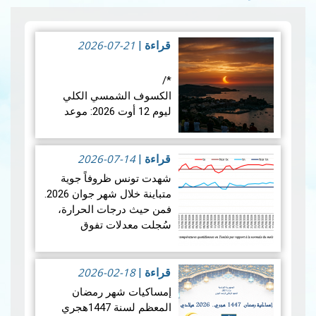
2026-07-21
قراءة
|
*/
الكسوف الشمسي الكلي
ليوم 12 أوت 2026: موعد
فلكي عالمي
2026-07-14
في الأربعاء 12 أوت 2026،
قراءة
|
ستشهد الأرض واحدة من أروع
شهدت تونس ظروفاً جوية
الظواهر الفلكية: كسوفا كلي
متباينة خلال شهر جوان 2026.
للشمس. يُعتبر هذا الكسوف
فمن حيث درجات الحرارة،
الأول من نوعه ال…
قراءة
سُجلت معدلات تفوق
المزيد
المعدلات الطبيعية في جميع
أنحاء البلاد، بمعدل بلغ +1.9
2026-02-18
درجة مئوية. ويضع هذالمعدل
قراءة
|
شهرجوان…
قراءة المزيد
إمساكيات شهر رمضان
المعظم لسنة 1447هجري