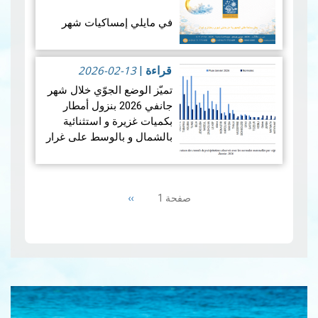
في مايلي إمساكيات شهر
رمضان المعظم لسنة 1447
هجري و شملت الإمساكيات
2026-02-13
العديد من المدن التونسية
قراءة
|
والمناطق المنعزلة جغرافيا.
تميّز الوضع الجوّي خلال شهر
جانفي 2026 بنزول أمطار
بكميات غزيرة و استثنائية
بالشمال و بالوسط على غرار
الفترة الممتدة من 19 إلى 21
جانفي 2026 مما أدى إلى
Pagination
حدوث فيضانات، بينما سجلت
Next
››
صفحة 1
من…
قراءة المزيد
page
إمس…
قراءة المزيد