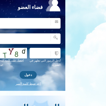
فضاء العضو
احصل على كلمة التح
أدخل الرموز التي تظهر في
جدي
الصورة.
اعد ضبط كلمه السر