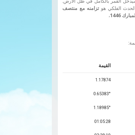
يدخل القمر بالكامل في ظل الأرض.
الحدث الفلكي هو
تزامنه مع منتصف
رك 1446
،
مة:
القيمة
1.17874
0.65383°
1.18985°
01:05:28