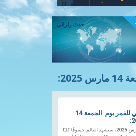
ء
حدث زلزالي
202:
خسوف كلي للقمر يوم الجمعة 14
، سيشهد العالم خسوفًا كليًا